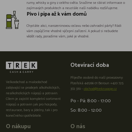
rumy, whisky a giny z celého světa. Snažíme se sbírat informace o
zajímavých produktech a neustále naší nabídku rozšiřujeme.
Pivo i pípa až k vám domů
Chystáte akci, narozeninovou oslavu nebo zahradní párty? Rádi
vám zapůjčíme vhodné výčepní zařízení. A pokud si nebudete
vědět rady, poradíme vám, jaké je vhodné.
Otevírací doba
Přijeďte osobně do naší provozovny:
Velkoobchod a maloobchod
Plzeňská 441266 01 Beroun +420 725
zabývající se prodejek alkoholických,
372 370 -
obchod@treknapoje.cz
nealkoholických nápojů a potravin.
Cílem je zajistit kompletní sortiment
Po - Pá: 8:00 - 17:00
nápojů a potravin jak pro hospody,
So: 8:00 - 12:00
restaurace, bary a jídelny, tak i pro
konečného spotřebitele.
O nákupu
O nás