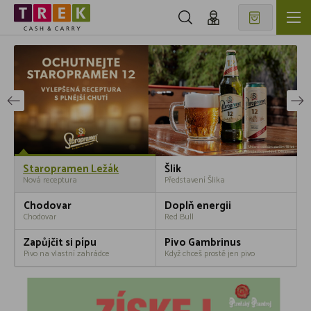
Staropramen Ležák
Šlik
Nová receptura
Představení Šlika
Chodovar
Doplň energii
Chodovar
Red Bull
Zapůjčit si pípu
Pivo Gambrinus
Pivo na vlastní zahrádce
Když chceš prostě jen pivo