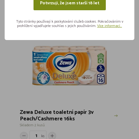
Potvrzuji, že jsem starší 18 let
24,90
Vložit do košíku
Tyto stránky používají k poskytování služeb cookies. Pokračováním v
prohlížení vyjadřujete souhlas s jejich používáním.
Více informací...
Zewa Deluxe toaletní papír 3v
Peach/Cashmere 16ks
Skladem 2 kusů
ks