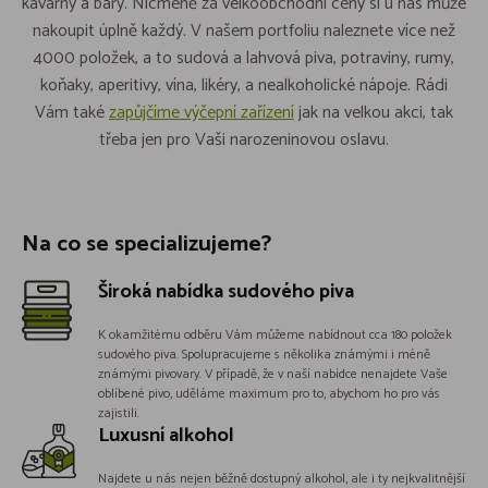
kavárny a bary. Nicméně za velkoobchodní ceny si u nás může
nakoupit úplně každý. V našem portfoliu naleznete více než
4000 položek, a to sudová a lahvová piva, potraviny, rumy,
koňaky, aperitivy, vína, likéry, a nealkoholické nápoje. Rádi
Vám také
zapůjčíme výčepní zařízení
jak na velkou akci, tak
třeba jen pro Vaši narozeninovou oslavu.
Na co se specializujeme?
Široká nabídka sudového piva
K okamžitému odběru Vám můžeme nabídnout cca 180 položek
sudového piva. Spolupracujeme s několika známými i méně
známými pivovary. V případě, že v naší nabídce nenajdete Vaše
oblíbené pivo, uděláme maximum pro to, abychom ho pro vás
zajistili.
Luxusní alkohol
Najdete u nás nejen běžně dostupný alkohol, ale i ty nejkvalitnější