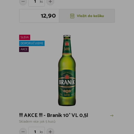
ks
12,90
Vložit do košíku
SLEVA
DOPORUČUJEME
AKCE
!!! AKCE !!! - Braník 10° VL 0,5l
Skladem více jak 5 kusů
ks