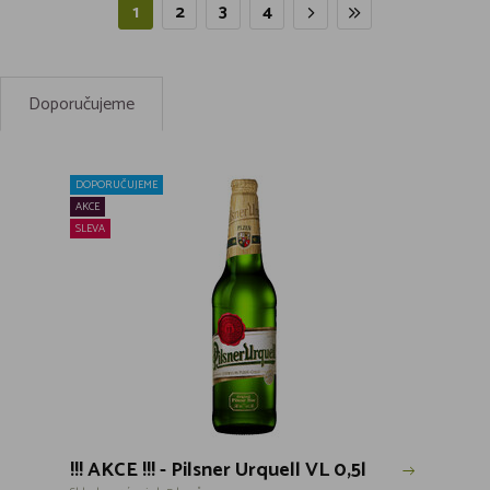
1
2
3
4
Doporučujeme
DOPORUČUJEME
AKCE
SLEVA
!!! AKCE !!! - Pilsner Urquell VL 0,5l