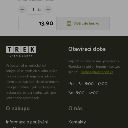
ks
13,90
Vložit do košíku
Otevírací doba
Přijeďte osobně do naší provozovny:
Velkoobchod a maloobchod
Plzeňská 441266 01 Beroun +420 725
zabývající se prodejek alkoholických,
372 370 -
obchod@treknapoje.cz
nealkoholických nápojů a potravin.
Cílem je zajistit kompletní sortiment
Po - Pá: 8:00 - 17:00
nápojů a potravin jak pro hospody,
So: 8:00 - 12:00
restaurace, bary a jídelny, tak i pro
konečného spotřebitele.
O nákupu
O nás
Informace o používání
Kontakty