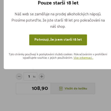
Pouze starší 18 let
Náš web se zaměřuje na prodej alkoholických nápojů.
Prosíme potvrďte, že jste starší 18 let pro pokračování na
náš shop.
Potvrzuji, že jsem starší 18 let
Tyto stránky používají k poskytování služeb cookies. Pokračováním v prohlížení
vyjadřujete souhlas s jejich používáním.
Více informací...
Deštníček Lesklý 100mm (100ks)
Skladem více jak 5 kusů
ks
108,90
Vložit do košíku