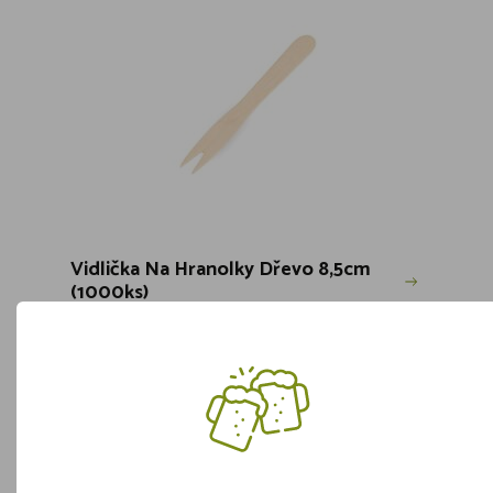
Vidlička Na Hranolky Dřevo 8,5cm
(1000ks)
Skladem více jak 5 kusů
ks
119,-
Vložit do košíku