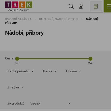
ÚVODNÍ STRÁNKA
KUCHYNĚ, NÁDOBÍ, OBALY
NÁDOBÍ,
PŘÍBORY
Nádobí, příbory
Cena
14
459
Země původu
Barva
Objem
Značka
39 produktů:
řazeno: