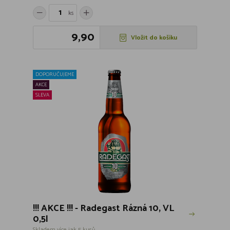
ks
9,90
Vložit do košíku
DOPORUČUJEME
AKCE
SLEVA
!!! AKCE !!! - Radegast Rázná 10, VL
0,5l
Skladem více jak 5 kusů