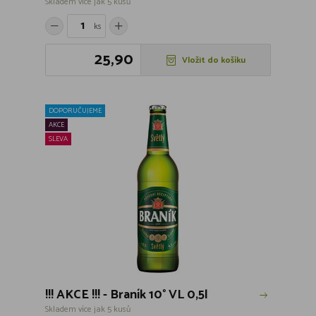
Skladem více jak 5 kusů
ks
25,90
Vložit do košíku
DOPORUČUJEME
AKCE
SLEVA
!!! AKCE !!! - Braník 10° VL 0,5l
Skladem více jak 5 kusů