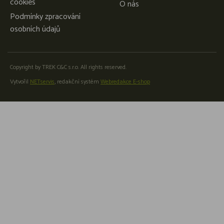
cookies
O nás
Podmínky zpracování
osobních údajů
Copyright by TREK C&C s.r.o. All rights reserved.
Vytvořil
NETservis
, redakční systém
Webredakce E-shop