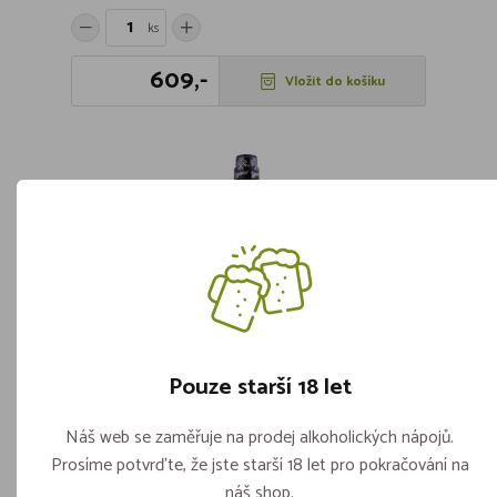
ks
609,-
Vložit do košíku
Pouze starší 18 let
Náš web se zaměřuje na prodej alkoholických nápojů.
Rum Ypioca Prata Rezerva Espec.
Prosíme potvrďte, že jste starší 18 let pro pokračování na
38% 1,0l
náš shop.
Skladem více jak 5 kusů