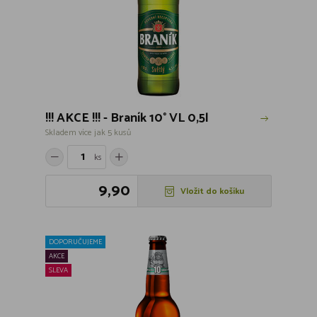
!!! AKCE !!! - Braník 10° VL 0,5l
Skladem více jak 5 kusů
ks
9,90
Vložit do košíku
DOPORUČUJEME
AKCE
SLEVA