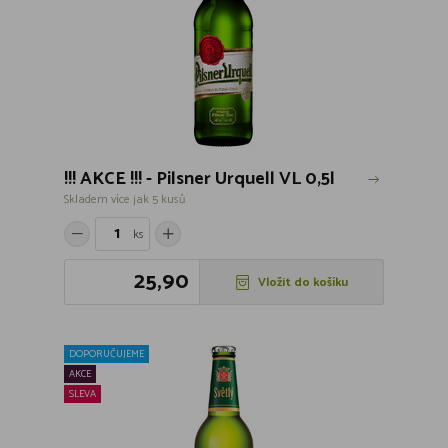
!!! AKCE !!! - Pilsner Urquell VL 0,5l
Skladem více jak 5 kusů
ks
25,90
Vložit do košíku
DOPORUČUJEME
AKCE
SLEVA