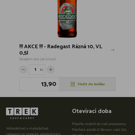
!!! AKCE !!! - Radegast Rázná 10, VL
0,5l
Skladem více jak 5 kusů
ks
13,90
Vložit do košíku
Otevírací doba
Přijeďte osobně do naší provozovny:
Velkoobchod a maloobchod
Plzeňská 441266 01 Beroun +420 725
zabývající se prodejek alkoholických,