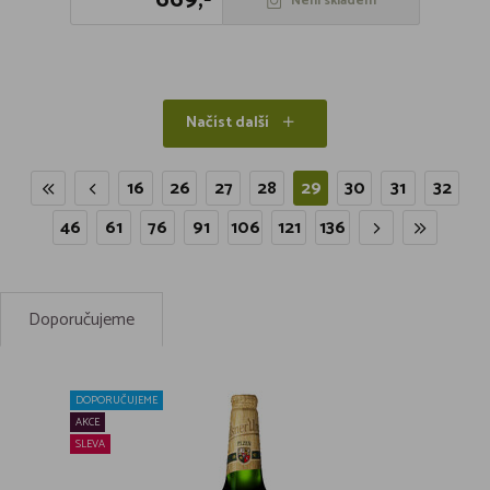
Není skladem
Načíst další
16
26
27
28
29
30
31
32
46
61
76
91
106
121
136
Doporučujeme
DOPORUČUJEME
AKCE
SLEVA