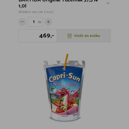
BARTIDA Original Tuzemák 37,5%
1,0l
Skladem více jak 5 kusů
ks
469,-
Vložit do košíku