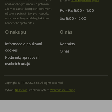
372 370 -
obchod@treknapoje.cz
nealkoholických nápojů a potravin.
Cílem je zajistit kompletní sortiment
Po - Pá: 8:00 - 17:00
nápojů a potravin jak pro hospody,
So: 8:00 - 12:00
restaurace, bary a jídelny, tak i pro
konečného spotřebitele.
O nákupu
O nás
Informace o používání
Kontakty
cookies
O nás
Podmínky zpracování
osobních údajů
Copyright by TREK C&C s.r.o. All rights reserved.
Vytvořil
NETservis
, redakční systém
Webredakce E-shop