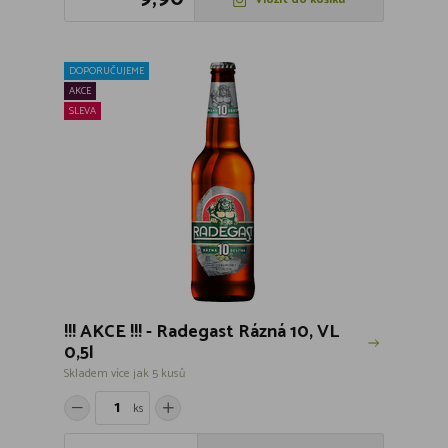
DOPORUČUJEME
AKCE
SLEVA
!!! AKCE !!! - Radegast Rázná 10, VL
0,5l
Skladem více jak 5 kusů
ks