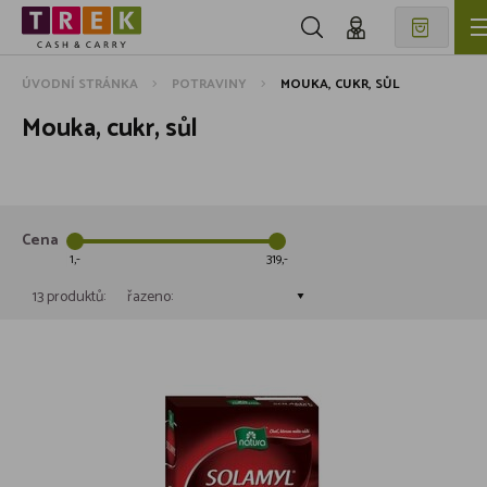
ÚVODNÍ STRÁNKA
POTRAVINY
MOUKA, CUKR, SŮL
Mouka, cukr, sůl
Cena
1
319
13 produktů:
řazeno: