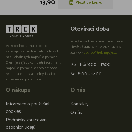
13,90
Vložit do košíku
Otevírací doba
Přijeďte osobně do naší provozovny:
Velkoobchod a maloobchod
Plzeňská 441266 01 Beroun +420 725
zabývající se prodejek alkoholických,
372 370 -
obchod@treknapoje.cz
nealkoholických nápojů a potravin.
Cílem je zajistit kompletní sortiment
Po - Pá: 8:00 - 17:00
nápojů a potravin jak pro hospody,
So: 8:00 - 12:00
restaurace, bary a jídelny, tak i pro
konečného spotřebitele.
O nákupu
O nás
Informace o používání
Kontakty
cookies
O nás
Podmínky zpracování
osobních údajů