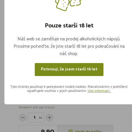
25,90
Vložit do košíku
Pouze starší 18 let
DOPORUČUJEME
AKCE
SLEVA
Náš web se zaměřuje na prodej alkoholických nápojů.
Prosíme potvrďte, že jste starší 18 let pro pokračování na
náš shop.
Potvrzuji, že jsem starší 18 let
Tyto stránky používají k poskytování služeb cookies. Pokračováním v prohlížení
vyjadřujete souhlas s jejich používáním.
Více informací...
!!! AKCE !!! - Braník 10° VL 0,5l
Skladem více jak 5 kusů
ks
9,90
Vložit do košíku