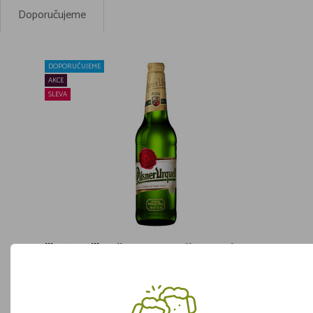
Doporučujeme
DOPORUČUJEME
AKCE
SLEVA
!!! AKCE !!! - Pilsner Urquell VL 0,5l
Skladem více jak 5 kusů
ks