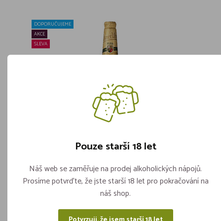
DOPORUČUJEME
AKCE
SLEVA
Pouze starší 18 let
!!! AKCE !!! - Pilsner Urquell VL 0,5l
Skladem více jak 5 kusů
Náš web se zaměřuje na prodej alkoholických nápojů.
Prosíme potvrďte, že jste starší 18 let pro pokračování na
ks
náš shop.
25,90
Vložit do košíku
Potvrzuji, že jsem starší 18 let