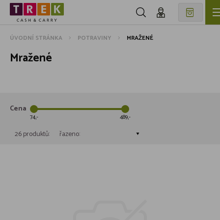
ÚVODNÍ STRÁNKA
POTRAVINY
MRAŽENÉ
Mražené
Cena
74
489
26 produktů:
řazeno: