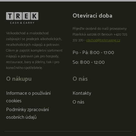
Otevírací doba
Přijeďte osobně do naší provozovny:
Velkoobchod a maloobchod
Plzeňská 441266 01 Beroun +420 725
zabývající se prodejek alkoholických,
372 370 -
obchod@treknapoje.cz
nealkoholických nápojů a potravin.
Cílem je zajistit kompletní sortiment
Po - Pá: 8:00 - 17:00
nápojů a potravin jak pro hospody,
So: 8:00 - 12:00
restaurace, bary a jídelny, tak i pro
konečného spotřebitele.
O nákupu
O nás
Informace o používání
Kontakty
cookies
O nás
Podmínky zpracování
osobních údajů