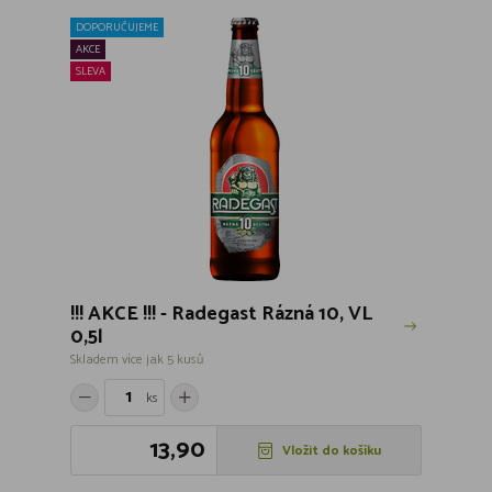
DOPORUČUJEME
AKCE
SLEVA
!!! AKCE !!! - Radegast Rázná 10, VL
0,5l
Skladem více jak 5 kusů
ks
13,90
Vložit do košíku