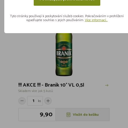
DOPORUČUJEME
Tyto stránky používají k poskytování služeb cookies. Pokračováním v prohlížení
AKCE
vyjadřujete souhlas s jejich používáním.
Více informací...
SLEVA
!!! AKCE !!! - Braník 10° VL 0,5l
Skladem více jak 5 kusů
ks
9,90
Vložit do košíku