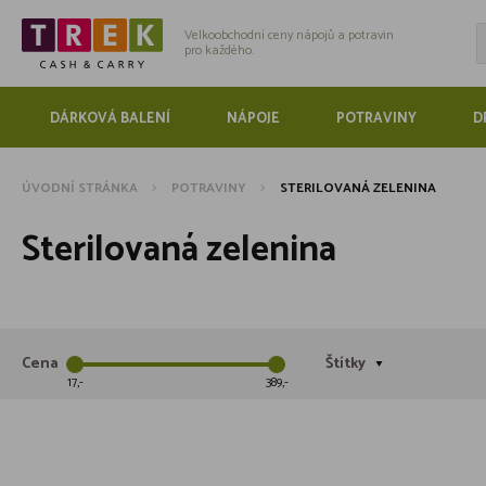
Velkoobchodní ceny nápojů a potravin
pro každého.
DÁRKOVÁ BALENÍ
NÁPOJE
POTRAVINY
D
ÚVODNÍ STRÁNKA
POTRAVINY
STERILOVANÁ ZELENINA
Sterilovaná zelenina
Cena
Štítky
17
389