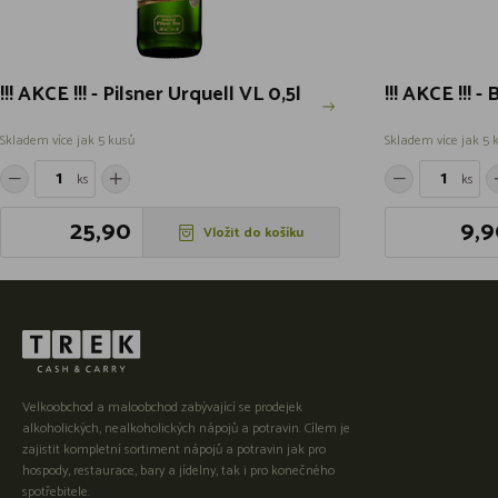
!!! AKCE !!! - Pilsner Urquell VL 0,5l
!!! AKCE !!! -
Skladem více jak 5 kusů
Skladem více jak 5 
ks
ks
25,90
9,9
Vložit do košíku
Velkoobchod a maloobchod zabývající se prodejek
alkoholických, nealkoholických nápojů a potravin. Cílem je
zajistit kompletní sortiment nápojů a potravin jak pro
hospody, restaurace, bary a jídelny, tak i pro konečného
spotřebitele.