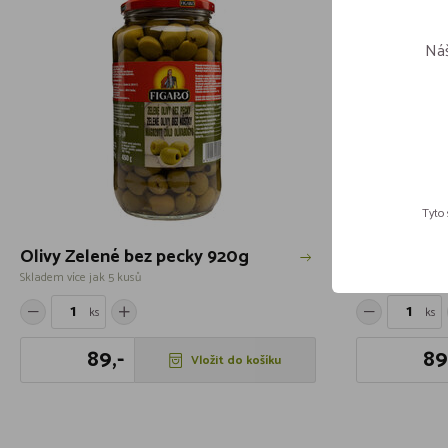
Náš
Tyto 
Olivy Zelené bez pecky 920g
Olivy Čern
Skladem více jak 5 kusů
Skladem více jak 
ks
ks
89,-
89
Vložit do košíku