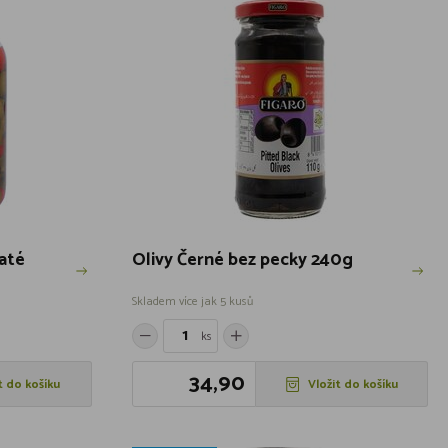
até
Olivy Černé bez pecky 240g
Skladem více jak 5 kusů
ks
34,90
t do košíku
Vložit do košíku