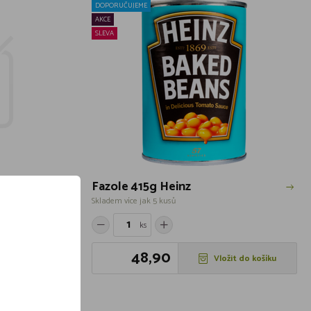
DOPORUČUJEME
AKCE
SLEVA
Fazole 415g Heinz
Skladem více jak 5 kusů
ks
48,90
í skladem
Vložit do košíku