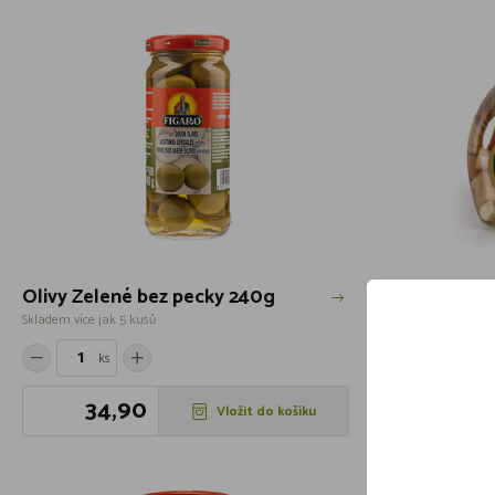
Olivy Zelené bez pecky 240g
Houby s o
Skladem více jak 5 kusů
Skladem více jak 
ks
ks
34,90
55
Vložit do košíku