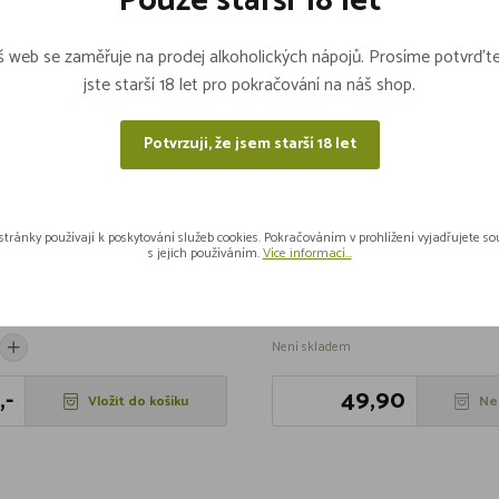
Pouze starší 18 let
AKCE
SLEVA
 web se zaměřuje na prodej alkoholických nápojů. Prosíme potvrďte
jste starší 18 let pro pokračování na náš shop.
Potvrzuji, že jsem starší 18 let
stránky používají k poskytování služeb cookies. Pokračováním v prohlížení vyjadřujete s
s jejich používáním.
Více informací...
é bez pecky 920g
Fazole Chilli 390g Heinz
5 kusů
Není skladem
,-
49,90
Vložit do košíku
Ne