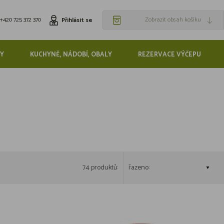
+420 725 372 370
Zobrazit obsah košíku
Přihlásit se
Y
KUCHYNĚ, NÁDOBÍ, OBALY
REZERVACE VÝČEPU
74 produktů:
řazeno: