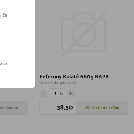
, že
ouhlas
Feferony Kulaté 660g RAPA
Skladem více jak 5 kusů
ks
38,50
ní skladem
Vložit do košíku