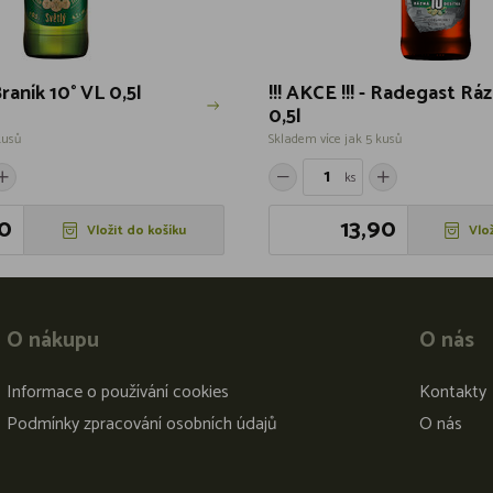
 Braník 10° VL 0,5l
!!! AKCE !!! - Radegast Rá
0,5l
kusů
Skladem více jak 5 kusů
ks
0
13,90
Vložit do košíku
Vlo
O nákupu
O nás
Informace o používání cookies
Kontakty
Podmínky zpracování osobních údajů
O nás