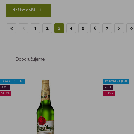
Načíst další
1
2
3
4
5
6
7
Doporučujeme
DOPORUČUJEME
DOPORUČUJEME
AKCE
AKCE
SLEVA
SLEVA