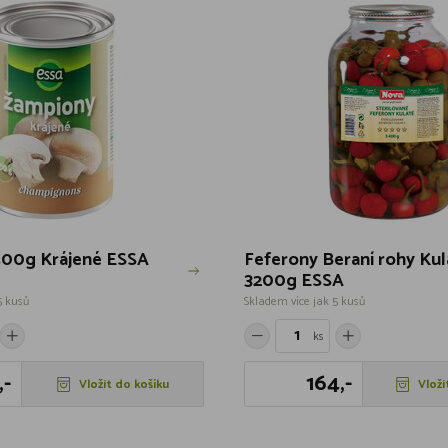
400g Krájené ESSA
Feferony Beraní rohy Kul
3200g ESSA
5 kusů
Skladem více jak 5 kusů
ks
,-
164,-
Vložit do košíku
Vloži