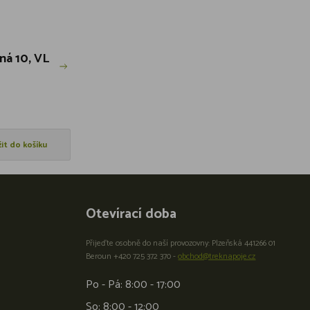
zná 10, VL
žit do košíku
Otevírací doba
Přijeďte osobně do naší provozovny: Plzeňská 441266 01
Beroun +420 725 372 370 -
obchod@treknapoje.cz
Po - Pá: 8:00 - 17:00
So: 8:00 - 12:00