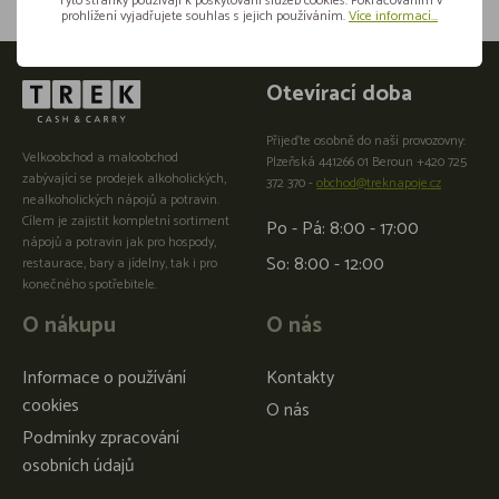
Tyto stránky používají k poskytování služeb cookies. Pokračováním v
prohlížení vyjadřujete souhlas s jejich používáním.
Více informací...
Otevírací doba
Přijeďte osobně do naší provozovny:
Velkoobchod a maloobchod
Plzeňská 441266 01 Beroun +420 725
zabývající se prodejek alkoholických,
372 370 -
obchod@treknapoje.cz
nealkoholických nápojů a potravin.
Cílem je zajistit kompletní sortiment
Po - Pá: 8:00 - 17:00
nápojů a potravin jak pro hospody,
So: 8:00 - 12:00
restaurace, bary a jídelny, tak i pro
konečného spotřebitele.
O nákupu
O nás
Informace o používání
Kontakty
cookies
O nás
Podmínky zpracování
osobních údajů