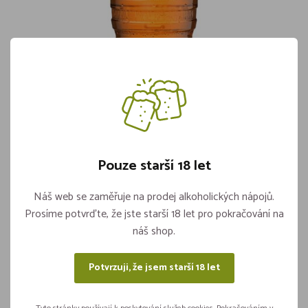
Cpt. Morgan Spiced 35% 1,5l
Skladem více jak 5 kusů
829,-
Pouze starší 18 let
Vložit do košíku
ks
Náš web se zaměřuje na prodej alkoholických nápojů.
Prosíme potvrďte, že jste starší 18 let pro pokračování na
náš shop.
Sdílejte na sítích
Potvrzuji, že jsem starší 18 let