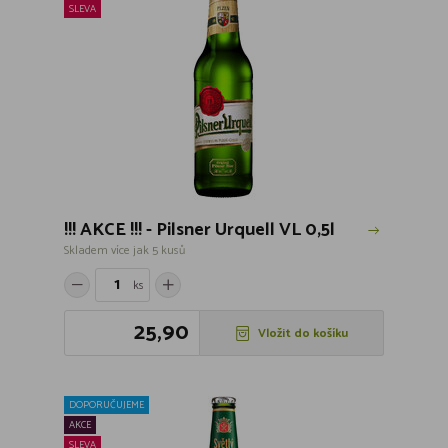
SLEVA
!!! AKCE !!! - Pilsner Urquell VL 0,5l
Skladem více jak 5 kusů
ks
25,90
Vložit do košíku
DOPORUČUJEME
AKCE
SLEVA