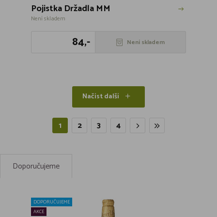
Pojistka Držadla MM
Není skladem
84,-
Není skladem
Načíst další
1
2
3
4
Doporučujeme
DOPORUČUJEME
AKCE