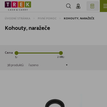
ÚVODNÍ STRÁNKA
PIVNÍ POMOC
KOHOUTY, NARAŽEČE
Kohouty, naražeče
Cena
5
2 089
38 produktů:
řazeno: