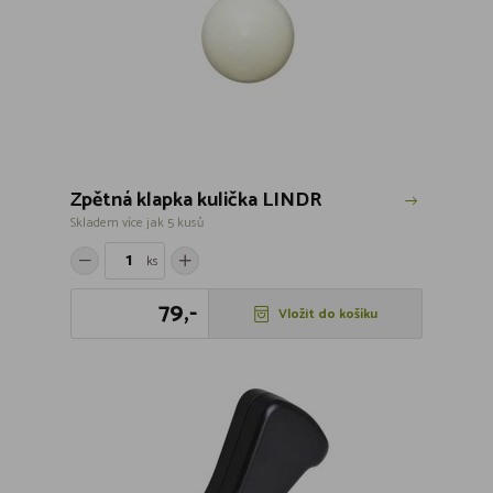
Zpětná klapka kulička LINDR
Skladem více jak 5 kusů
ks
79,-
Vložit do košíku