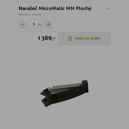
Naražeč MicroMatic MM Plochý
Skladem 3 kusů
ks
1 389,-
Vložit do košíku