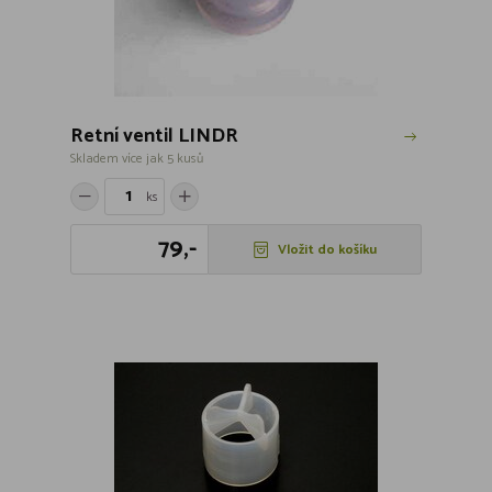
Retní ventil LINDR
Skladem více jak 5 kusů
ks
79,-
Vložit do košíku