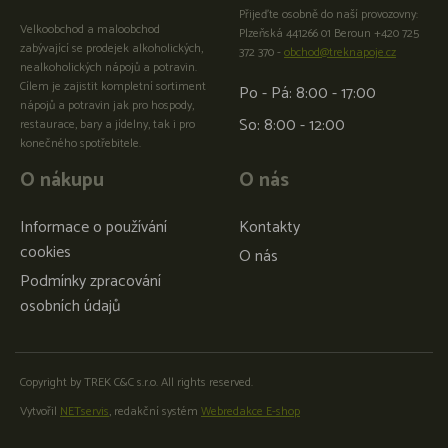
Přijeďte osobně do naší provozovny:
Velkoobchod a maloobchod
Plzeňská 441266 01 Beroun +420 725
zabývající se prodejek alkoholických,
372 370 -
obchod@treknapoje.cz
nealkoholických nápojů a potravin.
Cílem je zajistit kompletní sortiment
Po - Pá: 8:00 - 17:00
nápojů a potravin jak pro hospody,
So: 8:00 - 12:00
restaurace, bary a jídelny, tak i pro
konečného spotřebitele.
O nákupu
O nás
Informace o používání
Kontakty
cookies
O nás
Podmínky zpracování
osobních údajů
Copyright by TREK C&C s.r.o. All rights reserved.
Vytvořil
NETservis
, redakční systém
Webredakce E-shop