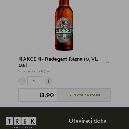
!!! AKCE !!! - Radegast Rázná 10, VL
0,5l
Skladem více jak 5 kusů
ks
13,90
Vložit do košíku
Otevírací doba