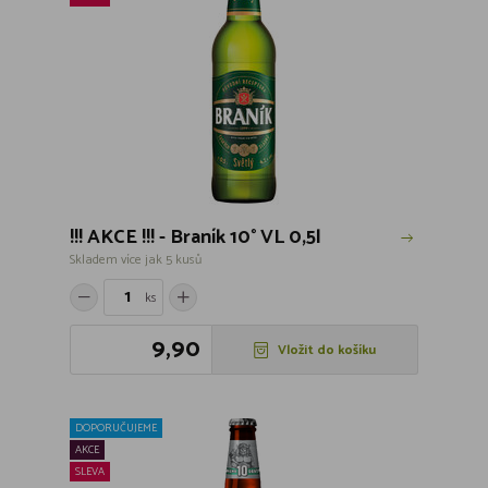
!!! AKCE !!! - Braník 10° VL 0,5l
Skladem více jak 5 kusů
ks
9,90
Vložit do košíku
DOPORUČUJEME
AKCE
SLEVA