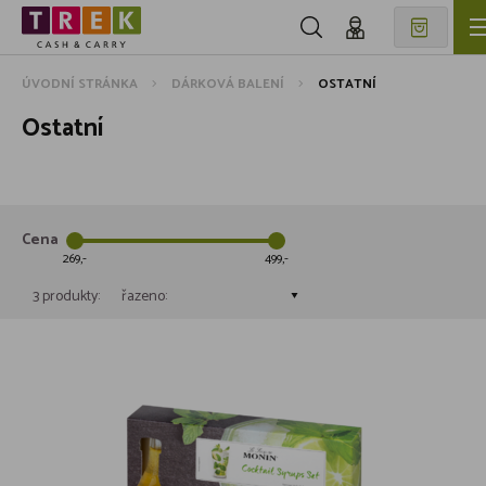
ÚVODNÍ STRÁNKA
DÁRKOVÁ BALENÍ
OSTATNÍ
Ostatní
Cena
269
499
3 produkty:
řazeno: