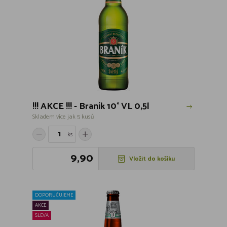
!!! AKCE !!! - Braník 10° VL 0,5l
Skladem více jak 5 kusů
ks
9,90
Vložit do košíku
DOPORUČUJEME
AKCE
SLEVA