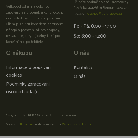
Přijeďte osobně do naší provozovny:
Velkoobchod a maloobchod
Plzeňská 441266 01 Beroun +420 725
zabývající se prodejek alkoholických,
372 370 -
obchod@treknapoje.cz
nealkoholických nápojů a potravin.
Cílem je zajistit kompletní sortiment
Po - Pá: 8:00 - 17:00
nápojů a potravin jak pro hospody,
So: 8:00 - 12:00
restaurace, bary a jídelny, tak i pro
konečného spotřebitele.
O nákupu
O nás
Informace o používání
Kontakty
cookies
O nás
Podmínky zpracování
osobních údajů
Copyright by TREK C&C s.r.o. All rights reserved.
Vytvořil
NETservis
, redakční systém
Webredakce E-shop