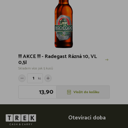
!!! AKCE !!! - Radegast Rázná 10, VL
0,5l
Skladem více jak 5 kusů
ks
13,90
Vložit do košíku
Otevírací doba