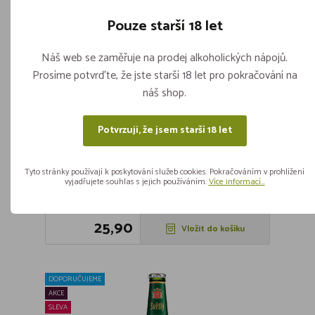
SLEVA
Pouze starší 18 let
Náš web se zaměřuje na prodej alkoholických nápojů.
Prosíme potvrďte, že jste starší 18 let pro pokračování na
náš shop.
Potvrzuji, že jsem starší 18 let
!!! AKCE !!! - Pilsner Urquell VL 0,5l
Skladem více jak 5 kusů
Tyto stránky používají k poskytování služeb cookies. Pokračováním v prohlížení
vyjadřujete souhlas s jejich používáním.
Více informací...
ks
25,90
Vložit do košíku
DOPORUČUJEME
AKCE
SLEVA