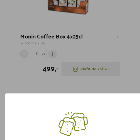
Monin Coffee Box 4x25cl
Skladem 2 kusů
ks
499,-
Vložit do košíku
Doporučujeme
DOPORUČUJEME
AKCE