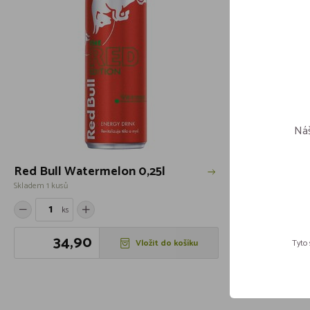
Náš
Red Bull Watermelon 0,25l
Red Bull 4
Skladem 1 kusů
Skladem více jak 
ks
ks
34,90
64,
Vložit do košíku
Tyto 