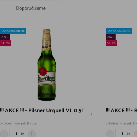
Doporučujeme
DOPORUČUJEME
DOPORUČUJEME
AKCE
AKCE
SLEVA
SLEVA
!!! AKCE !!! - Pilsner Urquell VL 0,5l
!!! AKCE !!! -
Skladem více jak 5 kusů
Skladem více jak 5 
ks
ks