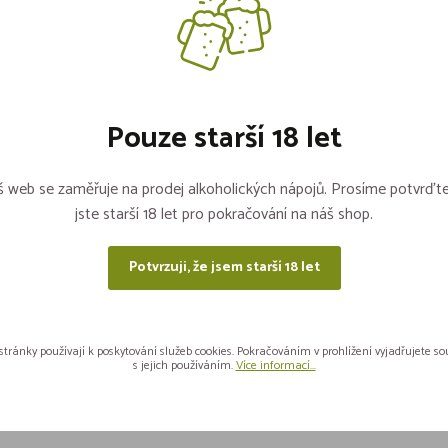
Pouze starší 18 let
 web se zaměřuje na prodej alkoholických nápojů. Prosíme potvrďte
jste starší 18 let pro pokračování na náš shop.
73ml Plech
Red Bull PLECH 0,25l
Potvrzuji, že jsem starší 18 let
5 kusů
Není skladem
90
49,90
Vložit do košíku
Ne
stránky používají k poskytování služeb cookies. Pokračováním v prohlížení vyjadřujete s
s jejich používáním.
Více informací...