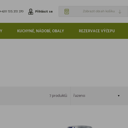
+420 725 372 370
Zobrazit obsah košíku
Přihlásit se
Y
KUCHYNĚ, NÁDOBÍ, OBALY
REZERVACE VÝČEPU
7 produktů:
řazeno: