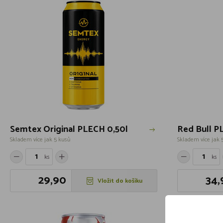
Semtex Original PLECH 0,50l
Red Bull P
Skladem více jak 5 kusů
Skladem více jak 
ks
ks
29,90
34,
Vložit do košíku