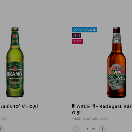
DOPORUČUJEME
AKCE
SLEVA
 Braník 10° VL 0,5l
!!! AKCE !!! - Radegast Rá
0,5l
kusů
Skladem více jak 5 kusů
ks