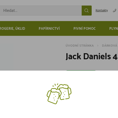
Kontakty
ROGERIE, ÚKLID
PAPÍRNICTVÍ
PIVNÍ POMOC
PLYN
ÚVODNÍ STRÁNKA
DÁRKOVÁ 
Jack Daniels
Skladem 1 kusů
59,90