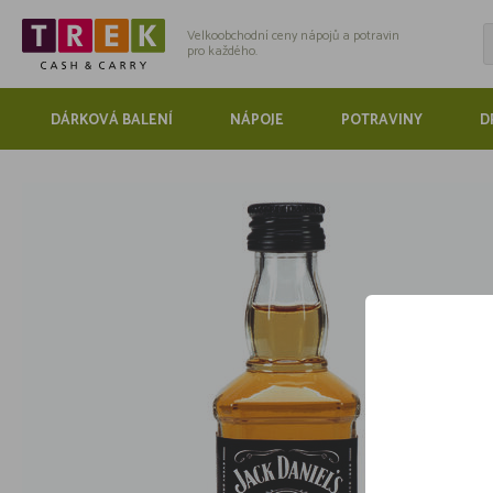
Velkoobchodní ceny nápojů a potravin
pro každého.
DÁRKOVÁ BALENÍ
NÁPOJE
POTRAVINY
D