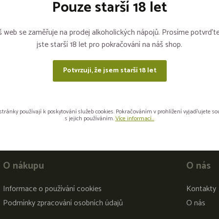
Pouze starší 18 let
Sdílejte na sítích
 web se zaměřuje na prodej alkoholických nápojů. Prosíme potvrďte
jste starší 18 let pro pokračování na náš shop.
Potvrzuji, že jsem starší 18 let
stránky používají k poskytování služeb cookies. Pokračováním v prohlížení vyjadřujete s
s jejich používáním.
Více informací...
O nákupu
O nás
Informace o používání cookies
Kontakty
Podmínky zpracování osobních údajů
O nás