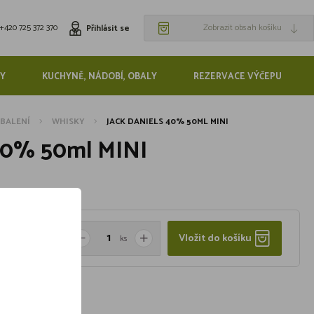
+420 725 372 370
Zobrazit obsah košíku
Přihlásit se
Y
KUCHYNĚ, NÁDOBÍ, OBALY
REZERVACE VÝČEPU
BALENÍ
WHISKY
JACK DANIELS 40% 50ML MINI
 40% 50ml MINI
Vložit do košíku
ks