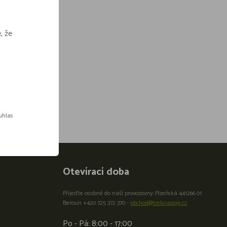
, že
ouhlas
Otevírací doba
Přijeďte osobně do naší provozovny: Plzeňská 441266 01
Beroun +420 725 372 370 -
obchod@treknapoje.cz
Po - Pá: 8:00 - 17:00