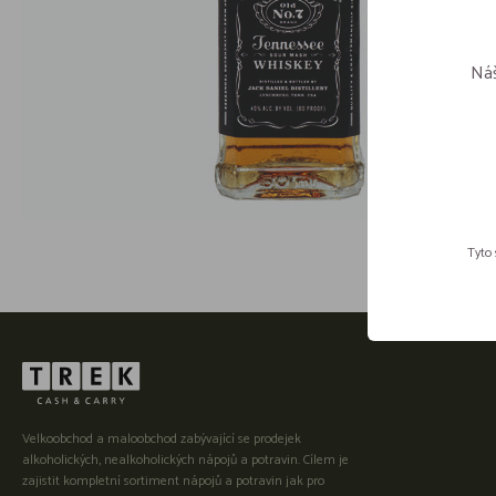
Náš
Tyto 
Velkoobchod a maloobchod zabývající se prodejek
alkoholických, nealkoholických nápojů a potravin. Cílem je
zajistit kompletní sortiment nápojů a potravin jak pro