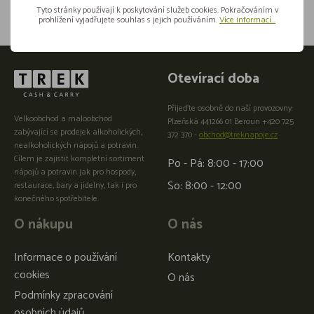
Tyto stránky používají k poskytování služeb cookies. Pokračováním v
prohlížení vyjadřujete souhlas s jejich používáním.
Více informací...
Otevírací doba
Přijeďte osobně do naší provozovny:
Velkoobchod a maloobchod
Plzeňská 441266 01 Beroun +420 725
zabývající se prodejek alkoholických,
372 370 -
obchod@treknapoje.cz
nealkoholických nápojů a potravin.
Cílem je zajistit kompletní sortiment
Po - Pá: 8:00 - 17:00
nápojů a potravin jak pro hospody,
So: 8:00 - 12:00
restaurace, bary a jídelny, tak i pro
konečného spotřebitele.
O nákupu
O nás
Informace o používání
Kontakty
cookies
O nás
Podmínky zpracování
osobních údajů