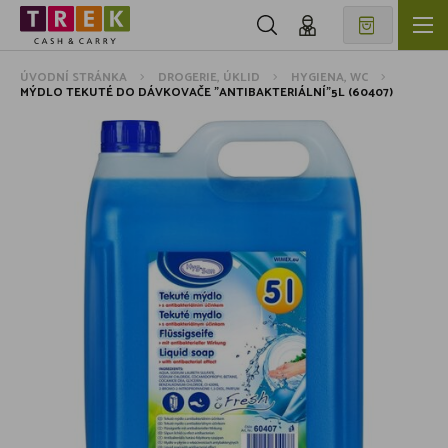
ÚVODNÍ STRÁNKA
DROGERIE, ÚKLID
HYGIENA, WC
MÝDLO TEKUTÉ DO DÁVKOVAČE "ANTIBAKTERIÁLNÍ"5L (60407)