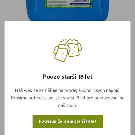
Mýdlo Tekuté Do Dávkovače
"Antibakteriální"5l (60407)
Skladem 3 kusů
189,-
Pouze starší 18 let
Náš web se zaměřuje na prodej alkoholických nápojů.
Vložit do košíku
ks
Prosíme potvrďte, že jste starší 18 let pro pokračování na
náš shop.
Potvrzuji, že jsem starší 18 let
Sdílejte na sítích