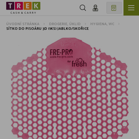
ÚVODNÍ STRÁNKA
DROGERIE, ÚKLID
HYGIENA, WC
SÍTKO DO PISOÁRU 3D (1KS) JABLKO/SKOŘICE