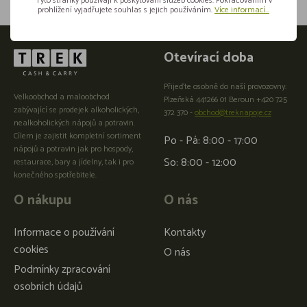
Tyto stránky používají k poskytování služeb cookies. Pokračováním v
prohlížení vyjadřujete souhlas s jejich používáním.
Více informací...
Otevírací doba
Přijeďte osobně do naší provozovny:
Velkoobchod a maloobchod
Plzeňská 441266 01 Beroun +420 725
zabývající se prodejek alkoholických,
372 370 -
obchod@treknapoje.cz
nealkoholických nápojů a potravin.
Cílem je zajistit kompletní sortiment
Po - Pá: 8:00 - 17:00
nápojů a potravin jak pro hospody,
So: 8:00 - 12:00
restaurace, bary a jídelny, tak i pro
konečného spotřebitele.
O nákupu
O nás
Informace o používání
Kontakty
cookies
O nás
Podmínky zpracování
osobních údajů