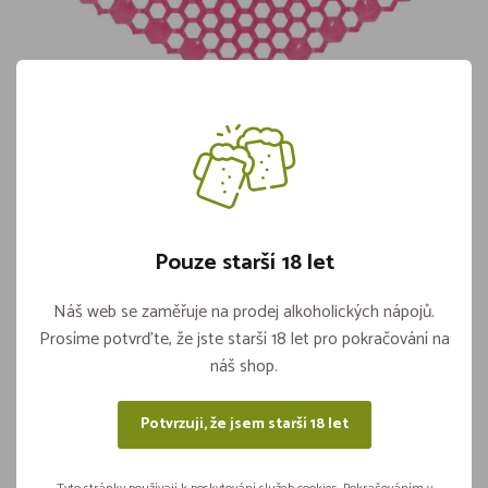
Sítko Do Pisoáru 3D (1ks) Jablko/Skořice
Skladem více jak 5 kusů
94,90
Pouze starší 18 let
Vložit do košíku
ks
Náš web se zaměřuje na prodej alkoholických nápojů.
Prosíme potvrďte, že jste starší 18 let pro pokračování na
náš shop.
Sdílejte na sítích
Potvrzuji, že jsem starší 18 let