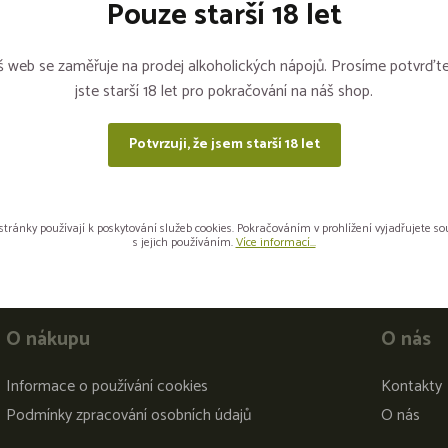
Pouze starší 18 let
 web se zaměřuje na prodej alkoholických nápojů. Prosíme potvrďte
jste starší 18 let pro pokračování na náš shop.
Potvrzuji, že jsem starší 18 let
stránky používají k poskytování služeb cookies. Pokračováním v prohlížení vyjadřujete s
s jejich používáním.
Více informací...
O nákupu
O nás
Informace o používání cookies
Kontakty
Podmínky zpracování osobních údajů
O nás