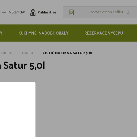
+420 725 372 370
Zobrazit obsah košíku
Přihlásit se
Y
KUCHYNĚ, NÁDOBÍ, OBALY
REZERVACE VÝČEPU
, ÚKLID
ÚKLID
ČISTIČ NA OKNA SATUR 5,0L
 Satur 5,0l