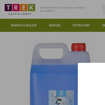
Velkoobchodní ceny nápojů a potravin
pro každého.
DÁRKOVÁ BALENÍ
NÁPOJE
POTRAVINY
D