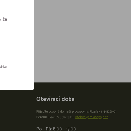
, že
ouhlas
Otevírací doba
Přijeďte osobně do naší provozovny: Plzeňská 441266 01
Beroun +420 725 372 370 -
obchod@treknapoje.cz
Po - Pá: 8:00 - 17:00