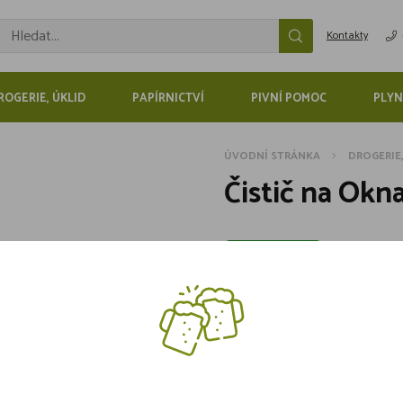
Kontakty
ROGERIE, ÚKLID
PAPÍRNICTVÍ
PIVNÍ POMOC
PLYN
ÚVODNÍ STRÁNKA
DROGERIE
Čistič na Okna
Není skladem
Sdílejte na sítích