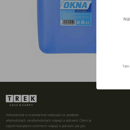
Náš
Tyto 
Velkoobchod a maloobchod zabývající se prodejek
alkoholických, nealkoholických nápojů a potravin. Cílem je
zajistit kompletní sortiment nápojů a potravin jak pro