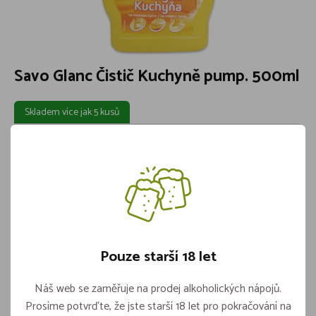
Savo Glanc Čistič Kuchyně pump. 500ml
Skladem více jak 5 kusů
69,-
Vložit do košíku
ks
Pouze starší 18 let
Náš web se zaměřuje na prodej alkoholických nápojů.
ODKAZY
Prosíme potvrďte, že jste starší 18 let pro pokračování na