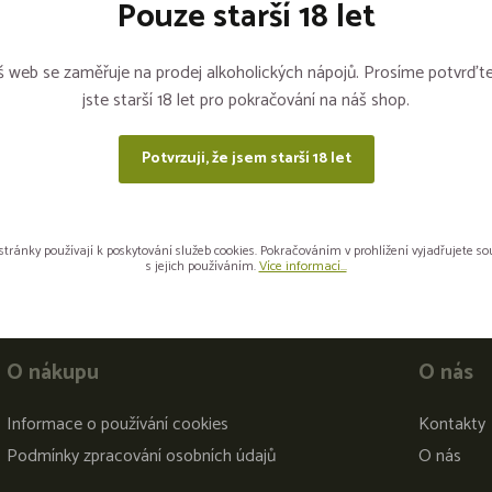
Pouze starší 18 let
Sdílejte na sítích
 web se zaměřuje na prodej alkoholických nápojů. Prosíme potvrďte
jste starší 18 let pro pokračování na náš shop.
Potvrzuji, že jsem starší 18 let
stránky používají k poskytování služeb cookies. Pokračováním v prohlížení vyjadřujete s
s jejich používáním.
Více informací...
O nákupu
O nás
Informace o používání cookies
Kontakty
Podmínky zpracování osobních údajů
O nás