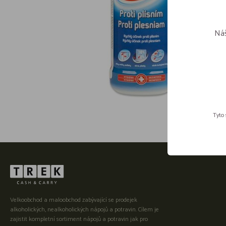
Náš
Tyto 
Velkoobchod a maloobchod zabývající se prodejek
alkoholických, nealkoholických nápojů a potravin. Cílem je
zajistit kompletní sortiment nápojů a potravin jak pro