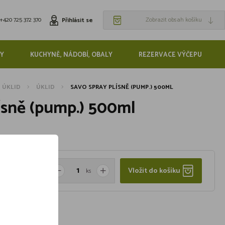
+420 725 372 370
Zobrazit obsah košíku
Přihlásit se
Y
KUCHYNĚ, NÁDOBÍ, OBALY
REZERVACE VÝČEPU
, ÚKLID
ÚKLID
SAVO SPRAY PLÍSNĚ (PUMP.) 500ML
ísně (pump.) 500ml
Vložit do košíku
ks