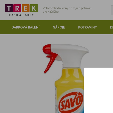
Velkoobchodní ceny nápojů a potravin
pro každého.
DÁRKOVÁ BALENÍ
NÁPOJE
POTRAVINY
D