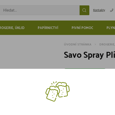
Kontakty
ROGERIE, ÚKLID
PAPÍRNICTVÍ
PIVNÍ POMOC
PLYN
ÚVODNÍ STRÁNKA
DROGERIE
Savo Spray Pl
Skladem více jak 5 kusů
109,-