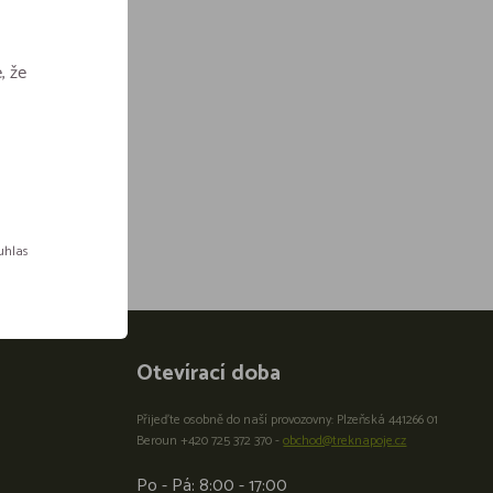
, že
ouhlas
Otevírací doba
Přijeďte osobně do naší provozovny: Plzeňská 441266 01
Beroun +420 725 372 370 -
obchod@treknapoje.cz
Po - Pá: 8:00 - 17:00