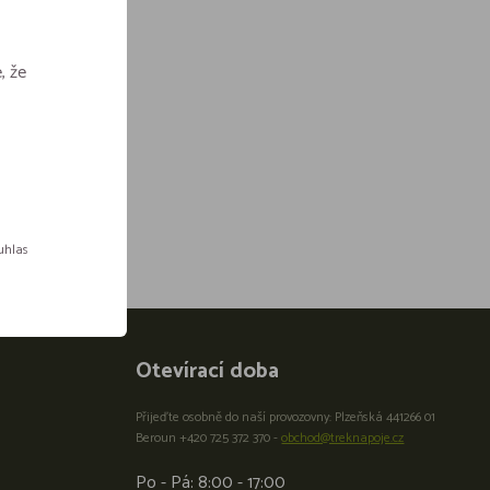
, že
ouhlas
Otevírací doba
Přijeďte osobně do naší provozovny: Plzeňská 441266 01
Beroun +420 725 372 370 -
obchod@treknapoje.cz
Po - Pá: 8:00 - 17:00