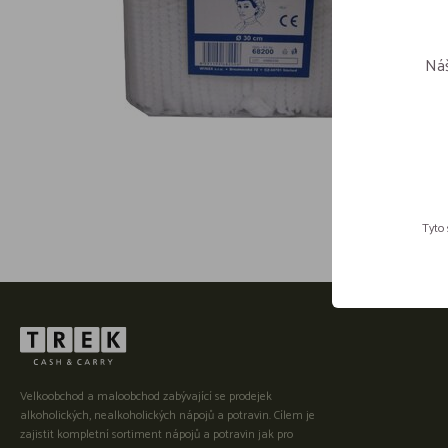
Náš
Tyto 
Velkoobchod a maloobchod zabývající se prodejek
alkoholických, nealkoholických nápojů a potravin. Cílem je
zajistit kompletní sortiment nápojů a potravin jak pro