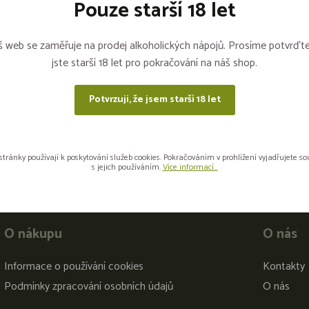
Pouze starší 18 let
Sdílejte na sítích
 web se zaměřuje na prodej alkoholických nápojů. Prosíme potvrďte
jste starší 18 let pro pokračování na náš shop.
Potvrzuji, že jsem starší 18 let
stránky používají k poskytování služeb cookies. Pokračováním v prohlížení vyjadřujete s
s jejich používáním.
Více informací...
O nákupu
O nás
Informace o používání cookies
Kontakty
Podmínky zpracování osobních údajů
O nás