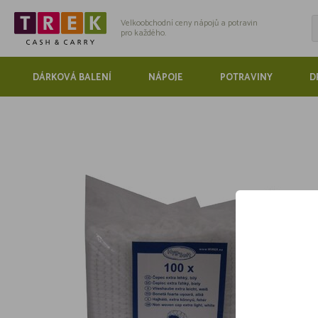
Velkoobchodní ceny nápojů a potravin
pro každého.
DÁRKOVÁ BALENÍ
NÁPOJE
POTRAVINY
D