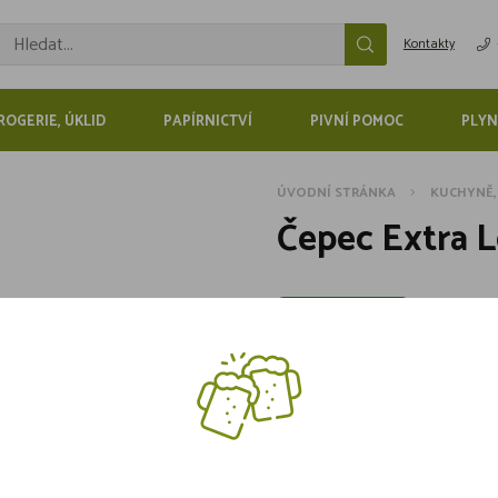
Kontakty
ROGERIE, ÚKLID
PAPÍRNICTVÍ
PIVNÍ POMOC
PLYN
ÚVODNÍ STRÁNKA
KUCHYNĚ,
Čepec Extra L
Skladem 3 kusů
88,-