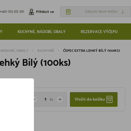
+420 725 372 370
Zobrazit obsah košíku
Přihlásit se
Y
KUCHYNĚ, NÁDOBÍ, OBALY
REZERVACE VÝČEPU
 NÁDOBÍ, OBALY
KUCHYNĚ
ČEPEC EXTRA LEHKÝ BÍLÝ (100KS)
ehký Bílý (100ks)
Vložit do košíku
ks