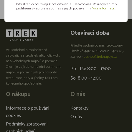
Tyto stránky používají k poskytování služeb cookies. Pokračováním v
prohlížení vyjadřujete souhlas s jejich používáním.
Více informací...
Otevírací doba
Přijeďte osobně do naší provozovny:
Velkoobchod a maloobchod
Plzeňská 441266 01 Beroun +420 725
zabývající se prodejek alkoholických,
372 370 -
obchod@treknapoje.cz
nealkoholických nápojů a potravin.
Cílem je zajistit kompletní sortiment
Po - Pá: 8:00 - 17:00
nápojů a potravin jak pro hospody,
So: 8:00 - 12:00
restaurace, bary a jídelny, tak i pro
konečného spotřebitele.
O nákupu
O nás
Informace o používání
Kontakty
cookies
O nás
Podmínky zpracování
osobních údajů