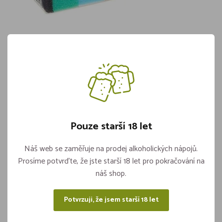
Houba na nádobí Profilovaná Krátká 5ks
(9x7x4,5)
Skladem více jak 5 kusů
29,90
Pouze starší 18 let
Náš web se zaměřuje na prodej alkoholických nápojů.
Vložit do košíku
ks
Prosíme potvrďte, že jste starší 18 let pro pokračování na
náš shop.
Potvrzuji, že jsem starší 18 let
Sdílejte na sítích