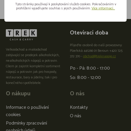
Tyto stránky používají k poskytování služeb cookies. Pokračováním v
prohlížení vyjadřujete souhlas s jejich používáním.
Více informací...
Otevírací doba
Přijeďte osobně do naší provozovny:
Velkoobchod a maloobchod
Plzeňská 441266 01 Beroun +420 725
zabývající se prodejek alkoholických,
372 370 -
obchod@treknapoje.cz
nealkoholických nápojů a potravin.
Cílem je zajistit kompletní sortiment
Po - Pá: 8:00 - 17:00
nápojů a potravin jak pro hospody,
So: 8:00 - 12:00
restaurace, bary a jídelny, tak i pro
konečného spotřebitele.
O nákupu
O nás
Informace o používání
Kontakty
cookies
O nás
Podmínky zpracování
osobních údajů