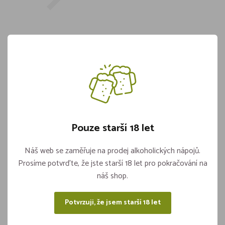
Kapesníky Harmony 3-vrstvé
10x10ks/bal
Skladem více jak 5 kusů
22,-
Pouze starší 18 let
Náš web se zaměřuje na prodej alkoholických nápojů.
Vložit do košíku
ks
Prosíme potvrďte, že jste starší 18 let pro pokračování na
náš shop.
Potvrzuji, že jsem starší 18 let
Sdílejte na sítích