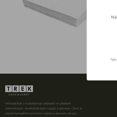
Náš
Tyto 
Velkoobchod a maloobchod zabývající se prodejek
alkoholických, nealkoholických nápojů a potravin. Cílem je
zajistit kompletní sortiment nápojů a potravin jak pro