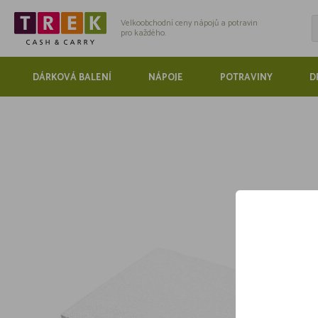
Velkoobchodní ceny nápojů a potravin
pro každého.
DÁRKOVÁ BALENÍ
NÁPOJE
POTRAVINY
D