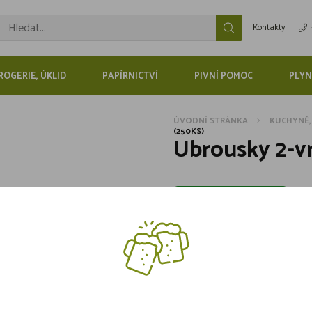
Kontakty
ROGERIE, ÚKLID
PAPÍRNICTVÍ
PIVNÍ POMOC
PLYN
ÚVODNÍ STRÁNKA
KUCHYNĚ,
(250KS)
Ubrousky 2-vr
Skladem více jak 5 kusů
69,-