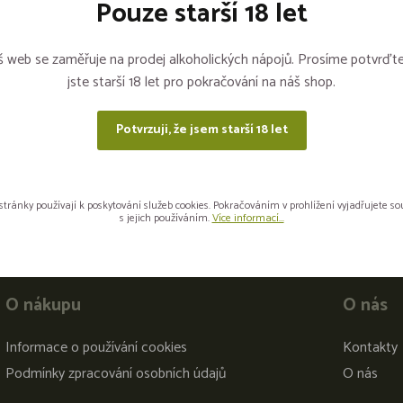
Pouze starší 18 let
Sdílejte na sítích
 web se zaměřuje na prodej alkoholických nápojů. Prosíme potvrďte
jste starší 18 let pro pokračování na náš shop.
Potvrzuji, že jsem starší 18 let
stránky používají k poskytování služeb cookies. Pokračováním v prohlížení vyjadřujete s
s jejich používáním.
Více informací...
O nákupu
O nás
Informace o používání cookies
Kontakty
Podmínky zpracování osobních údajů
O nás