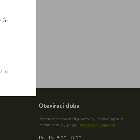
, že
ouhlas
Otevírací doba
Přijeďte osobně do naší provozovny: Plzeňská 441266 01
Beroun +420 725 372 370 -
obchod@treknapoje.cz
Po - Pá: 8:00 - 17:00