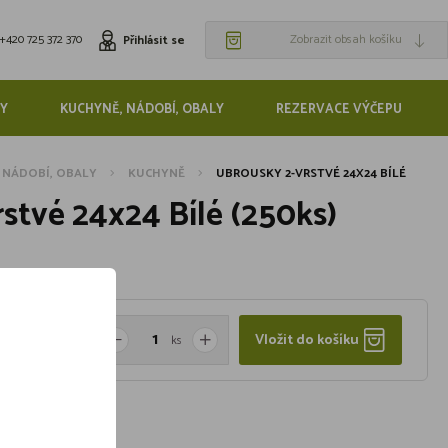
+420 725 372 370
Zobrazit obsah košíku
Přihlásit se
Y
KUCHYNĚ, NÁDOBÍ, OBALY
REZERVACE VÝČEPU
 NÁDOBÍ, OBALY
KUCHYNĚ
UBROUSKY 2-VRSTVÉ 24X24 BÍLÉ
stvé 24x24 Bílé (250ks)
Vložit do košíku
ks