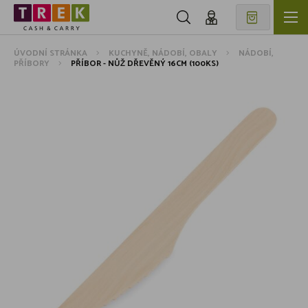
ÚVODNÍ STRÁNKA
KUCHYNĚ, NÁDOBÍ, OBALY
NÁDOBÍ,
PŘÍBORY
PŘÍBOR - NŮŽ DŘEVĚNÝ 16CM (100KS)