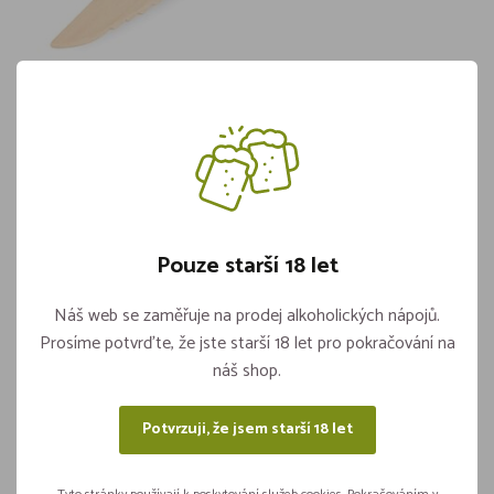
Příbor - Nůž DŘEVĚNÝ 16cm (100ks)
Skladem více jak 5 kusů
64,90
Pouze starší 18 let
Vložit do košíku
ks
Náš web se zaměřuje na prodej alkoholických nápojů.
Prosíme potvrďte, že jste starší 18 let pro pokračování na
náš shop.
Sdílejte na sítích
Potvrzuji, že jsem starší 18 let