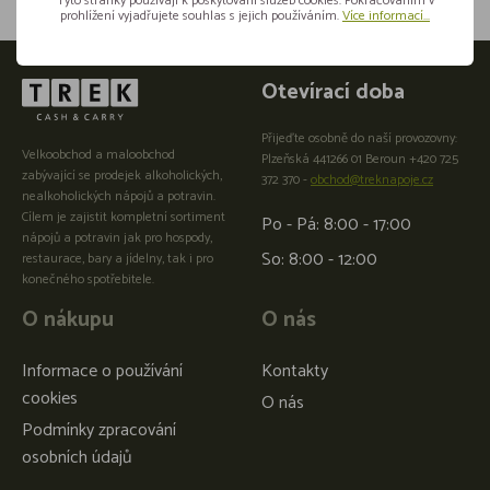
Tyto stránky používají k poskytování služeb cookies. Pokračováním v
prohlížení vyjadřujete souhlas s jejich používáním.
Více informací...
Otevírací doba
Přijeďte osobně do naší provozovny:
Velkoobchod a maloobchod
Plzeňská 441266 01 Beroun +420 725
zabývající se prodejek alkoholických,
372 370 -
obchod@treknapoje.cz
nealkoholických nápojů a potravin.
Cílem je zajistit kompletní sortiment
Po - Pá: 8:00 - 17:00
nápojů a potravin jak pro hospody,
So: 8:00 - 12:00
restaurace, bary a jídelny, tak i pro
konečného spotřebitele.
O nákupu
O nás
Informace o používání
Kontakty
cookies
O nás
Podmínky zpracování
osobních údajů