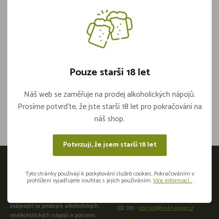
Talíře Mělké Papírové 15cm (100ks)
Pouze starší 18 let
Není skladem
Náš web se zaměřuje na prodej alkoholických nápojů.
Sdílejte na sítích
Prosíme potvrďte, že jste starší 18 let pro pokračování na
náš shop.
Potvrzuji, že jsem starší 18 let
Otevírací doba
Tyto stránky používají k poskytování služeb cookies. Pokračováním v
prohlížení vyjadřujete souhlas s jejich používáním.
Více informací...
Přijeďte osobně do naší provozovny:
Velkoobchod a maloobchod
Plzeňská 441266 01 Beroun +420 725
zabývající se prodejek alkoholických,
372 370 -
obchod@treknapoje.cz
nealkoholických nápojů a potravin.