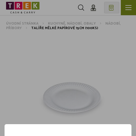
ÚVODNÍ STRÁNKA
KUCHYNĚ, NÁDOBÍ, OBALY
NÁDOBÍ,
PŘÍBORY
TALÍŘE MĚLKÉ PAPÍROVÉ 15CM (100KS)