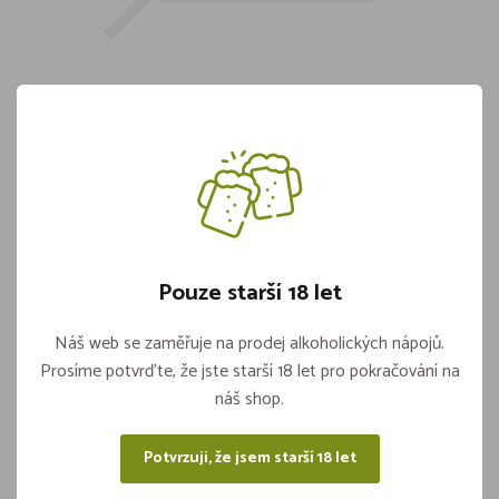
Kosmetická utěrka/kapesník 2-vrstvá v
boxu (100ks)(60510)
Skladem více jak 5 kusů
24,90
Pouze starší 18 let
Náš web se zaměřuje na prodej alkoholických nápojů.
Vložit do košíku
ks
Prosíme potvrďte, že jste starší 18 let pro pokračování na
náš shop.
Potvrzuji, že jsem starší 18 let
Sdílejte na sítích