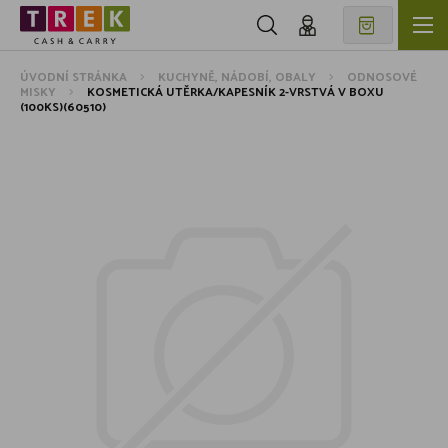
ÚVODNÍ STRÁNKA
KUCHYNĚ, NÁDOBÍ, OBALY
ODNOSOVÉ
MISKY
KOSMETICKÁ UTĚRKA/KAPESNÍK 2-VRSTVÁ V BOXU
(100KS)(60510)