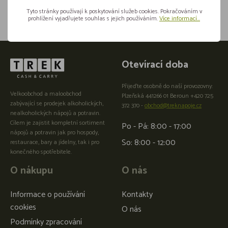
Tyto stránky používají k poskytování služeb cookies. Pokračováním v
prohlížení vyjadřujete souhlas s jejich používáním.
Více informací...
Otevírací doba
Přijeďte osobně do naší provozovny:
Velkoobchod a maloobchod
Plzeňská 441266 01 Beroun +420 725
zabývající se prodejek alkoholických,
372 370 -
obchod@treknapoje.cz
nealkoholických nápojů a potravin.
Cílem je zajistit kompletní sortiment
Po - Pá: 8:00 - 17:00
nápojů a potravin jak pro hospody,
So: 8:00 - 12:00
restaurace, bary a jídelny, tak i pro
konečného spotřebitele.
O nákupu
O nás
Informace o používání
Kontakty
cookies
O nás
Podmínky zpracování