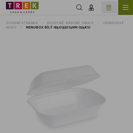
ÚVODNÍ STRÁNKA
KUCHYNĚ, NÁDOBÍ, OBALY
ODNOSOVÉ
MISKY
MENUBOX BÍLÝ 185X133X75MM (125KS)