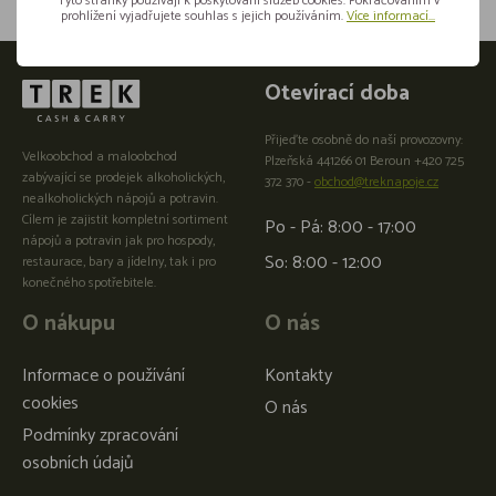
Tyto stránky používají k poskytování služeb cookies. Pokračováním v
prohlížení vyjadřujete souhlas s jejich používáním.
Více informací...
Otevírací doba
Přijeďte osobně do naší provozovny:
Velkoobchod a maloobchod
Plzeňská 441266 01 Beroun +420 725
zabývající se prodejek alkoholických,
372 370 -
obchod@treknapoje.cz
nealkoholických nápojů a potravin.
Cílem je zajistit kompletní sortiment
Po - Pá: 8:00 - 17:00
nápojů a potravin jak pro hospody,
So: 8:00 - 12:00
restaurace, bary a jídelny, tak i pro
konečného spotřebitele.
O nákupu
O nás
Informace o používání
Kontakty
cookies
O nás
Podmínky zpracování
osobních údajů