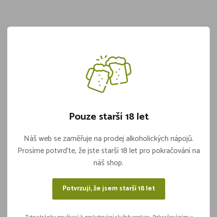
Menubox Bílý 185x133x75mm (125ks)
Skladem více jak 5 kusů
379,-
Pouze starší 18 let
Vložit do košíku
ks
Náš web se zaměřuje na prodej alkoholických nápojů.
Prosíme potvrďte, že jste starší 18 let pro pokračování na
náš shop.
Sdílejte na sítích
Potvrzuji, že jsem starší 18 let