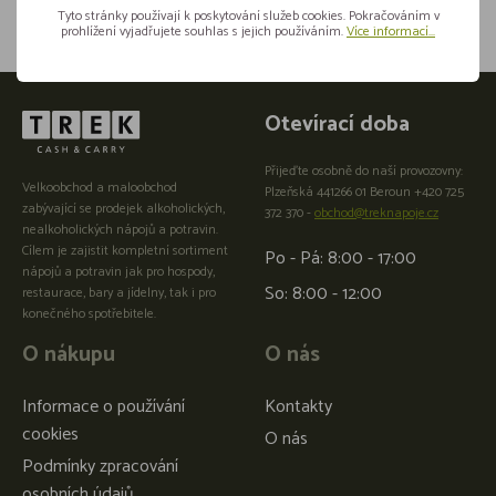
Tyto stránky používají k poskytování služeb cookies. Pokračováním v
prohlížení vyjadřujete souhlas s jejich používáním.
Více informací...
Otevírací doba
Přijeďte osobně do naší provozovny:
Velkoobchod a maloobchod
Plzeňská 441266 01 Beroun +420 725
zabývající se prodejek alkoholických,
372 370 -
obchod@treknapoje.cz
nealkoholických nápojů a potravin.
Cílem je zajistit kompletní sortiment
Po - Pá: 8:00 - 17:00
nápojů a potravin jak pro hospody,
So: 8:00 - 12:00
restaurace, bary a jídelny, tak i pro
konečného spotřebitele.
O nákupu
O nás
Informace o používání
Kontakty
cookies
O nás
Podmínky zpracování
osobních údajů