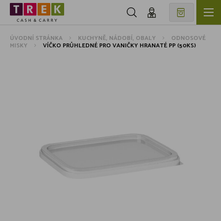
ÚVODNÍ STRÁNKA
KUCHYNĚ, NÁDOBÍ, OBALY
ODNOSOVÉ
MISKY
VÍČKO PRŮHLEDNÉ PRO VANIČKY HRANATÉ PP (50KS)