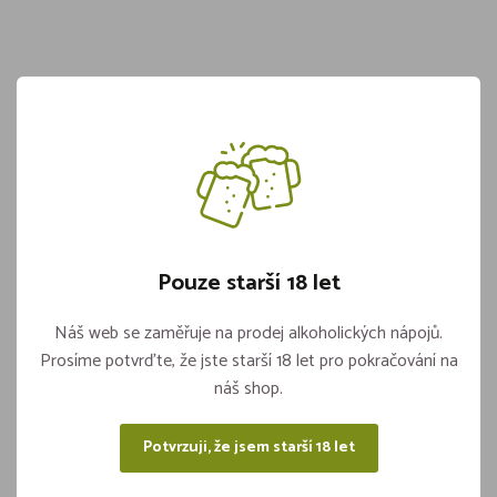
Víčko Průhledné Pro Vaničky Hranaté
PP (50ks)
Skladem více jak 5 kusů
122,-
Pouze starší 18 let
Náš web se zaměřuje na prodej alkoholických nápojů.
Vložit do košíku
ks
Prosíme potvrďte, že jste starší 18 let pro pokračování na
náš shop.
Potvrzuji, že jsem starší 18 let
Sdílejte na sítích