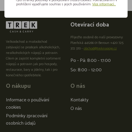
Tyto stránky používají k poskytování služeb cookies. Pokračováním v
prohlížení vyjadřujete souhlas s jejich používáním.
Více informací...
Otevírací doba
Přijeďte osobně do naší provozovny:
Velkoobchod a maloobchod
Plzeňská 441266 01 Beroun +420 725
zabývající se prodejek alkoholických,
372 370 -
obchod@treknapoje.cz
nealkoholických nápojů a potravin.
Cílem je zajistit kompletní sortiment
Po - Pá: 8:00 - 17:00
nápojů a potravin jak pro hospody,
So: 8:00 - 12:00
restaurace, bary a jídelny, tak i pro
konečného spotřebitele.
O nákupu
O nás
Informace o používání
Kontakty
cookies
O nás
Podmínky zpracování
osobních údajů