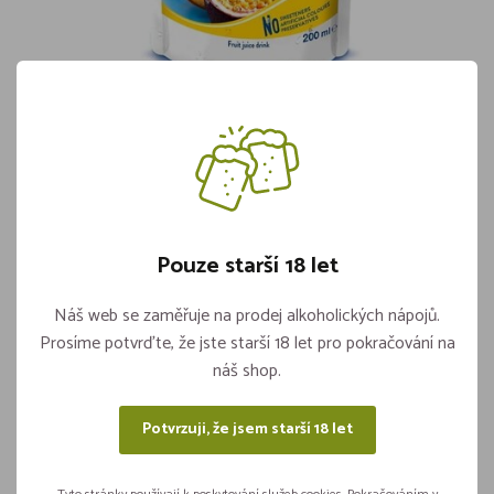
CAPRI-SUN Multivitamin 0,2l
Skladem více jak 5 kusů
10,90
Pouze starší 18 let
Vložit do košíku
ks
Náš web se zaměřuje na prodej alkoholických nápojů.
Prosíme potvrďte, že jste starší 18 let pro pokračování na
náš shop.
Sdílejte na sítích
Potvrzuji, že jsem starší 18 let