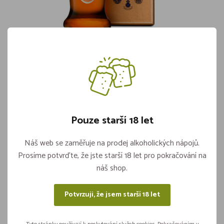
Metaxa 7* GB 40% 1,0l
Skladem více jak 5 kusů
709,-
Pouze starší 18 let
Vložit do košíku
ks
Náš web se zaměřuje na prodej alkoholických nápojů.
Prosíme potvrďte, že jste starší 18 let pro pokračování na
náš shop.
Sdílejte na sítích
Potvrzuji, že jsem starší 18 let