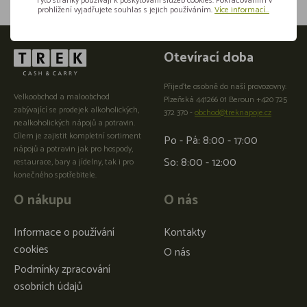
Tyto stránky používají k poskytování služeb cookies. Pokračováním v
prohlížení vyjadřujete souhlas s jejich používáním.
Více informací...
Otevírací doba
Přijeďte osobně do naší provozovny:
Velkoobchod a maloobchod
Plzeňská 441266 01 Beroun +420 725
zabývající se prodejek alkoholických,
372 370 -
obchod@treknapoje.cz
nealkoholických nápojů a potravin.
Cílem je zajistit kompletní sortiment
Po - Pá: 8:00 - 17:00
nápojů a potravin jak pro hospody,
So: 8:00 - 12:00
restaurace, bary a jídelny, tak i pro
konečného spotřebitele.
O nákupu
O nás
Informace o používání
Kontakty
cookies
O nás
Podmínky zpracování
osobních údajů