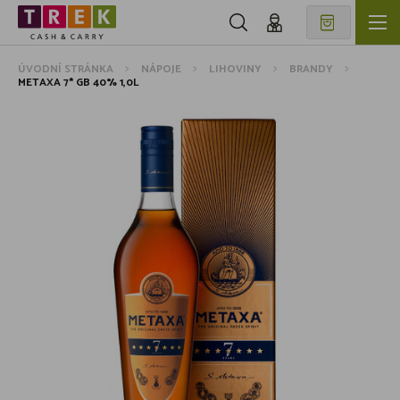
ÚVODNÍ STRÁNKA
NÁPOJE
LIHOVINY
BRANDY
METAXA 7* GB 40% 1,0L