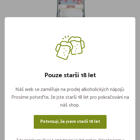
GIN BEEFEATER 40% 0,7l SEDMIČKA
Skladem 4 kusů
419,-
Pouze starší 18 let
Vložit do košíku
ks
Náš web se zaměřuje na prodej alkoholických nápojů.
Prosíme potvrďte, že jste starší 18 let pro pokračování na
náš shop.
Sdílejte na sítích
Potvrzuji, že jsem starší 18 let