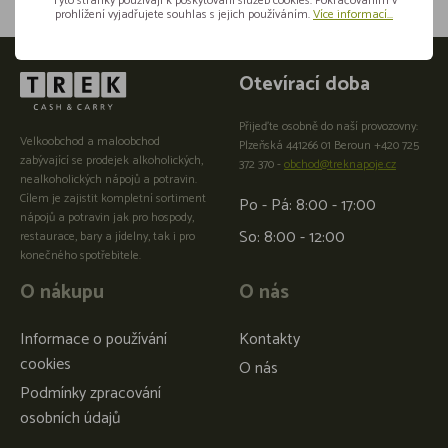
Tyto stránky používají k poskytování služeb cookies. Pokračováním v
prohlížení vyjadřujete souhlas s jejich používáním.
Více informací...
Otevírací doba
Přijeďte osobně do naší provozovny:
Velkoobchod a maloobchod
Plzeňská 441266 01 Beroun +420 725
zabývající se prodejek alkoholických,
372 370 -
obchod@treknapoje.cz
nealkoholických nápojů a potravin.
Cílem je zajistit kompletní sortiment
Po - Pá: 8:00 - 17:00
nápojů a potravin jak pro hospody,
So: 8:00 - 12:00
restaurace, bary a jídelny, tak i pro
konečného spotřebitele.
O nákupu
O nás
Informace o používání
Kontakty
cookies
O nás
Podmínky zpracování
osobních údajů