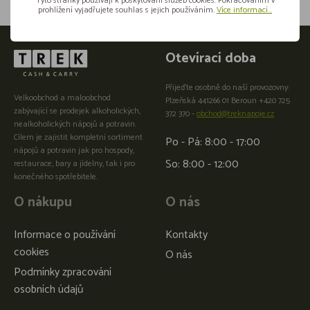
Tyto stránky používají k poskytování služeb cookies. Pokračováním v
prohlížení vyjadřujete souhlas s jejich používáním.
Více informací...
Otevírací doba
Přijeďte osobně do naší provozovny:
Velkoobchod a maloobchod
Plzeňská 441266 01 Beroun +420 725
zabývající se prodejek alkoholických,
372 370 -
obchod@treknapoje.cz
nealkoholických nápojů a potravin.
Cílem je zajistit kompletní sortiment
Po - Pá: 8:00 - 17:00
nápojů a potravin jak pro hospody,
So: 8:00 - 12:00
restaurace, bary a jídelny, tak i pro
konečného spotřebitele.
O nákupu
O nás
Informace o používání
Kontakty
cookies
O nás
Podmínky zpracování
osobních údajů