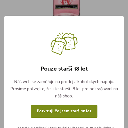
Gin Beefeater PINK 37,5% 1,0l
Skladem více jak 5 kusů
569,-
Pouze starší 18 let
Vložit do košíku
ks
Náš web se zaměřuje na prodej alkoholických nápojů.
Prosíme potvrďte, že jste starší 18 let pro pokračování na
náš shop.
Sdílejte na sítích
Potvrzuji, že jsem starší 18 let