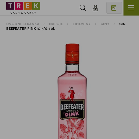
ÚVODNÍ STRÁNKA
NÁPOJE
LIHOVINY
GINY
GIN
BEEFEATER PINK 37,5% 1,0L