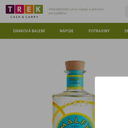
Velkoobchodní ceny nápojů a potravin
pro každého.
DÁRKOVÁ BALENÍ
NÁPOJE
POTRAVINY
D