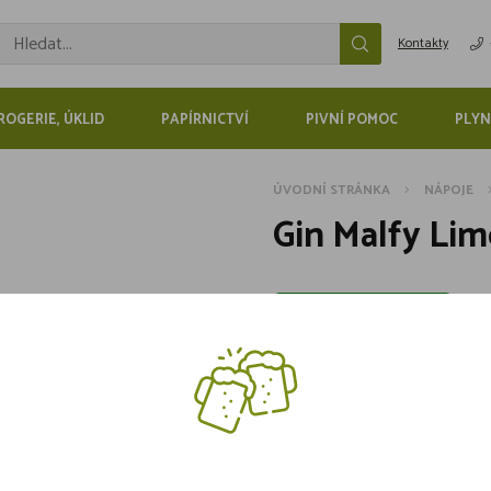
Kontakty
ROGERIE, ÚKLID
PAPÍRNICTVÍ
PIVNÍ POMOC
PLYN
ÚVODNÍ STRÁNKA
NÁPOJE
Gin Malfy Lim
Skladem více jak 5 kusů
669,-