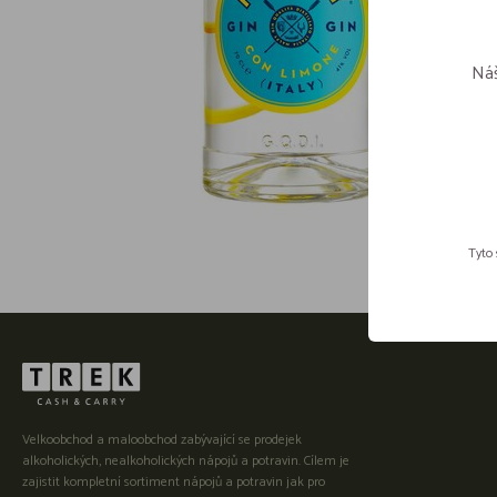
Náš
Tyto 
Velkoobchod a maloobchod zabývající se prodejek
alkoholických, nealkoholických nápojů a potravin. Cílem je
zajistit kompletní sortiment nápojů a potravin jak pro