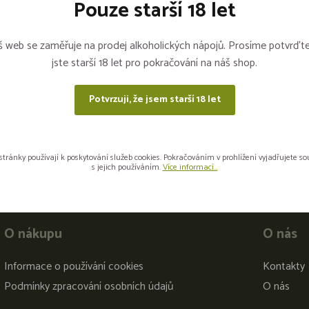
Pouze starší 18 let
Sdílejte na sítích
 web se zaměřuje na prodej alkoholických nápojů. Prosíme potvrďte
jste starší 18 let pro pokračování na náš shop.
Potvrzuji, že jsem starší 18 let
stránky používají k poskytování služeb cookies. Pokračováním v prohlížení vyjadřujete s
s jejich používáním.
Více informací...
O nákupu
O nás
Informace o používání cookies
Kontakty
Podmínky zpracování osobních údajů
O nás