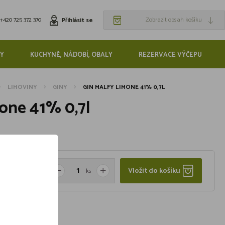
+420 725 372 370
Zobrazit obsah košíku
Přihlásit se
Y
KUCHYNĚ, NÁDOBÍ, OBALY
REZERVACE VÝČEPU
LIHOVINY
GINY
GIN MALFY LIMONE 41% 0,7L
one 41% 0,7l
Vložit do košíku
ks