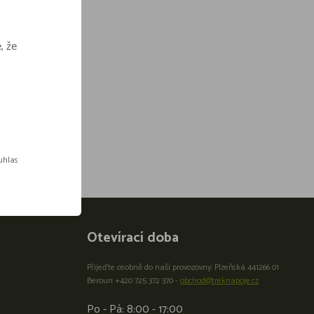
, že
ouhlas
Otevírací doba
Přijeďte osobně do naší provozovny: Plzeňská 441266 01
Beroun +420 725 372 370 -
obchod@treknapoje.cz
Po - Pá: 8:00 - 17:00