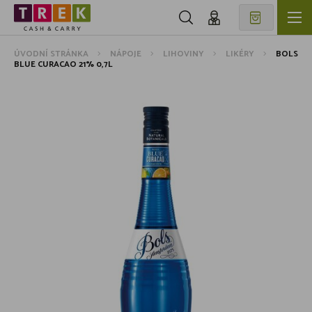
ÚVODNÍ STRÁNKA
NÁPOJE
LIHOVINY
LIKÉRY
BOLS
BLUE CURACAO 21% 0,7L