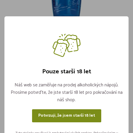
Bols Blue Curacao 21% 0,7l
Skladem 2 kusů
424,-
Pouze starší 18 let
Vložit do košíku
ks
Náš web se zaměřuje na prodej alkoholických nápojů.
Prosíme potvrďte, že jste starší 18 let pro pokračování na
náš shop.
Sdílejte na sítích
Potvrzuji, že jsem starší 18 let