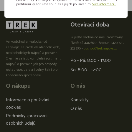
Tyto stránky používají k poskytování služeb cookies. Pokračováním v
prohlížení vyjadřujete souhlas s jejich používáním.
Více informací...
Otevírací doba
Přijeďte osobně do naší provozovny:
Velkoobchod a maloobchod
Plzeňská 441266 01 Beroun +420 725
zabývající se prodejek alkoholických,
372 370 -
obchod@treknapoje.cz
nealkoholických nápojů a potravin.
Cílem je zajistit kompletní sortiment
Po - Pá: 8:00 - 17:00
nápojů a potravin jak pro hospody,
So: 8:00 - 12:00
restaurace, bary a jídelny, tak i pro
konečného spotřebitele.
O nákupu
O nás
Informace o používání
Kontakty
cookies
O nás
Podmínky zpracování
osobních údajů