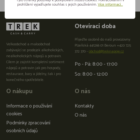
Tyto stránky používají k poskytování služeb cookies. Pokračováním v
prohlížení vyjadřujete souhlas s jejich používáním.
Více informací...
Otevírací doba
Přijeďte osobně do naší provozovny:
Velkoobchod a maloobchod
Plzeňská 441266 01 Beroun +420 725
zabývající se prodejek alkoholických,
372 370 -
obchod@treknapoje.cz
nealkoholických nápojů a potravin.
Cílem je zajistit kompletní sortiment
Po - Pá: 8:00 - 17:00
nápojů a potravin jak pro hospody,
So: 8:00 - 12:00
restaurace, bary a jídelny, tak i pro
konečného spotřebitele.
O nákupu
O nás
Informace o používání
Kontakty
cookies
O nás
Podmínky zpracování
osobních údajů