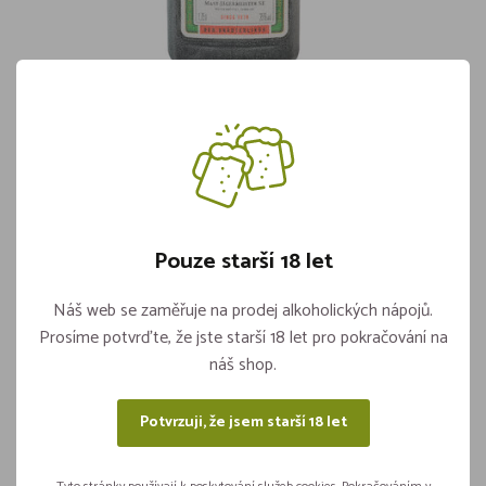
Jagermeister 35% 1,75l
Skladem více jak 5 kusů
1 199,-
Pouze starší 18 let
Vložit do košíku
ks
Náš web se zaměřuje na prodej alkoholických nápojů.
Prosíme potvrďte, že jste starší 18 let pro pokračování na
náš shop.
Sdílejte na sítích
Potvrzuji, že jsem starší 18 let