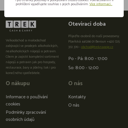
Tyto stránky používají k poskytování služeb cookies. Pokračováním v
prohlížení vyjadřujete souhlas s jejich používáním.
Více informací...
Otevírací doba
Přijeďte osobně do naší provozovny:
Velkoobchod a maloobchod
Plzeňská 441266 01 Beroun +420 725
zabývající se prodejek alkoholických,
372 370 -
obchod@treknapoje.cz
nealkoholických nápojů a potravin.
Cílem je zajistit kompletní sortiment
Po - Pá: 8:00 - 17:00
nápojů a potravin jak pro hospody,
So: 8:00 - 12:00
restaurace, bary a jídelny, tak i pro
konečného spotřebitele.
O nákupu
O nás
Informace o používání
Kontakty
cookies
O nás
Podmínky zpracování
osobních údajů