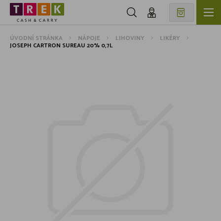
ÚVODNÍ STRÁNKA
NÁPOJE
LIHOVINY
LIKÉRY
JOSEPH CARTRON SUREAU 20% 0,7L