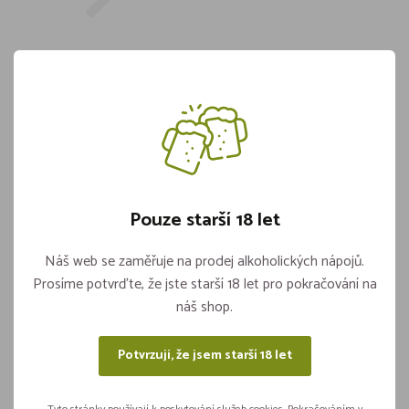
Joseph Cartron Sureau 20% 0,7l
Skladem více jak 5 kusů
609,-
Pouze starší 18 let
Vložit do košíku
ks
Náš web se zaměřuje na prodej alkoholických nápojů.
Prosíme potvrďte, že jste starší 18 let pro pokračování na
náš shop.
Sdílejte na sítích
Potvrzuji, že jsem starší 18 let