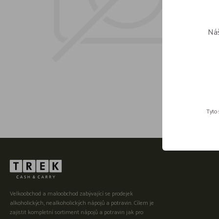
Náš
Tyto 
Velkoobchod a maloobchod zabývající se prodejek
alkoholických, nealkoholických nápojů a potravin. Cílem je
zajistit kompletní sortiment nápojů a potravin jak pro