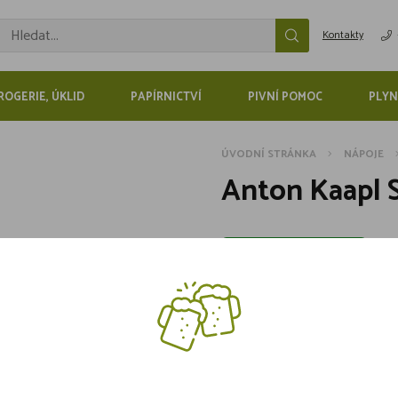
Kontakty
ROGERIE, ÚKLID
PAPÍRNICTVÍ
PIVNÍ POMOC
PLYN
ÚVODNÍ STRÁNKA
NÁPOJE
Anton Kaapl S
Skladem více jak 5 kusů
549,-