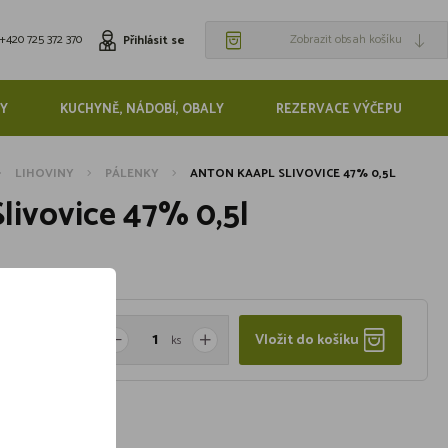
+420 725 372 370
Zobrazit obsah košíku
Přihlásit se
Y
KUCHYNĚ, NÁDOBÍ, OBALY
REZERVACE VÝČEPU
LIHOVINY
PÁLENKY
ANTON KAAPL SLIVOVICE 47% 0,5L
livovice 47% 0,5l
Vložit do košíku
ks