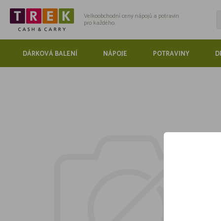
Velkoobchodní ceny nápojů a potravin
pro každého.
DÁRKOVÁ BALENÍ
NÁPOJE
POTRAVINY
D