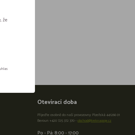
, že
ouhlas
Otevírací doba
Přijeďte osobně do naší provozovny: Plzeňská 441266 01
Beroun +420 725 372 370 -
obchod@treknapoje.cz
Po - Pá: 8:00 - 17:00