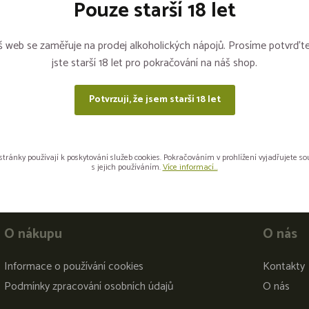
Pouze starší 18 let
Sdílejte na sítích
 web se zaměřuje na prodej alkoholických nápojů. Prosíme potvrďte
jste starší 18 let pro pokračování na náš shop.
Potvrzuji, že jsem starší 18 let
stránky používají k poskytování služeb cookies. Pokračováním v prohlížení vyjadřujete s
s jejich používáním.
Více informací...
O nákupu
O nás
Informace o používání cookies
Kontakty
Podmínky zpracování osobních údajů
O nás