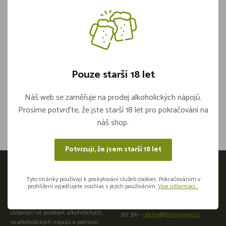
Sudlička Tradičně SADA (OKP)
Pouze starší 18 let
Není skladem
Náš web se zaměřuje na prodej alkoholických nápojů.
Sdílejte na sítích
Prosíme potvrďte, že jste starší 18 let pro pokračování na
náš shop.
Potvrzuji, že jsem starší 18 let
Otevírací doba
Tyto stránky používají k poskytování služeb cookies. Pokračováním v
prohlížení vyjadřujete souhlas s jejich používáním.
Více informací...
Přijeďte osobně do naší provozovny:
Velkoobchod a maloobchod
Plzeňská 441266 01 Beroun +420 725
zabývající se prodejek alkoholických,
372 370 -
obchod@treknapoje.cz
nealkoholických nápojů a potravin.