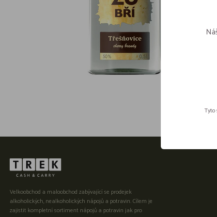
Náš
Tyto 
Velkoobchod a maloobchod zabývající se prodejek
alkoholických, nealkoholických nápojů a potravin. Cílem je
zajistit kompletní sortiment nápojů a potravin jak pro