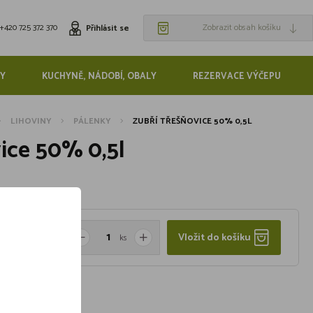
+420 725 372 370
Zobrazit obsah košíku
Přihlásit se
Y
KUCHYNĚ, NÁDOBÍ, OBALY
REZERVACE VÝČEPU
LIHOVINY
PÁLENKY
ZUBŘÍ TŘEŠŇOVICE 50% 0,5L
ice 50% 0,5l
Vložit do košíku
ks