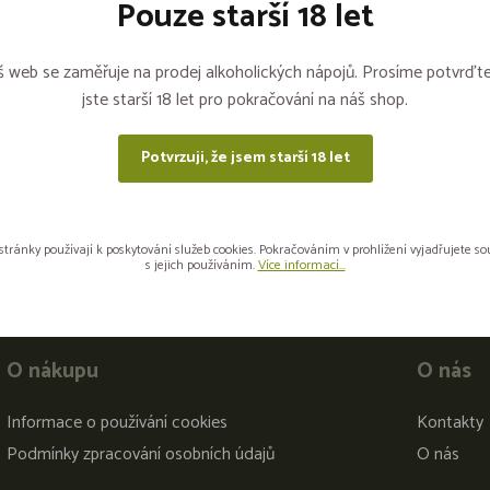
Pouze starší 18 let
Sdílejte na sítích
 web se zaměřuje na prodej alkoholických nápojů. Prosíme potvrďte
jste starší 18 let pro pokračování na náš shop.
Potvrzuji, že jsem starší 18 let
stránky používají k poskytování služeb cookies. Pokračováním v prohlížení vyjadřujete s
s jejich používáním.
Více informací...
O nákupu
O nás
Informace o používání cookies
Kontakty
Podmínky zpracování osobních údajů
O nás