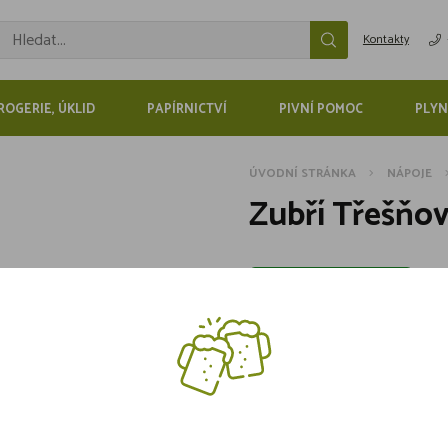
Kontakty
ROGERIE, ÚKLID
PAPÍRNICTVÍ
PIVNÍ POMOC
PLYN
ÚVODNÍ STRÁNKA
NÁPOJE
Zubří Třešňov
Skladem více jak 5 kusů
579,-