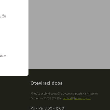
, že
ouhlas
Otevírací doba
Přijeďte osobně do naší provozovny: Plzeňská 441266 01
Beroun +420 725 372 370 -
obchod@treknapoje.cz
Po - Pá: 8:00 - 17:00