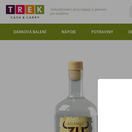
Velkoobchodní ceny nápojů a potravin
pro každého.
DÁRKOVÁ BALENÍ
NÁPOJE
POTRAVINY
D