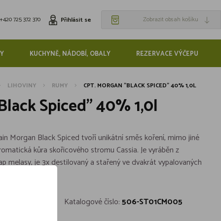
+420 725 372 370
Zobrazit obsah košíku
Přihlásit se
Y
KUCHYNĚ, NÁDOBÍ, OBALY
REZERVACE VÝČEPU
LIHOVINY
RUMY
CPT. MORGAN "BLACK SPICED" 40% 1,0L
Black Spiced" 40% 1,0l
n Morgan Black Spiced tvoří unikátní směs koření, mimo jiné
aromatická kůra skořicového stromu Cassia. Je vyráběn z
trap melasy, je 3x destilovaný a stařený ve dvakrát vypalovaných
um Co.
Katalogové číslo:
506-ST01CM005