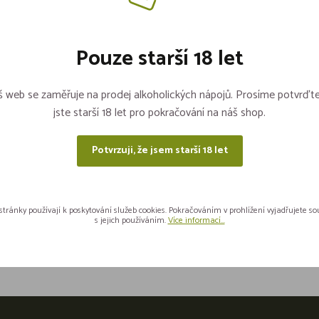
Skladem 4 kusů
Pouze starší 18 let
669,-
 web se zaměřuje na prodej alkoholických nápojů. Prosíme potvrďte
jste starší 18 let pro pokračování na náš shop.
Potvrzuji, že jsem starší 18 let
stránky používají k poskytování služeb cookies. Pokračováním v prohlížení vyjadřujete s
Sdílejte na sítích
s jejich používáním.
Více informací...