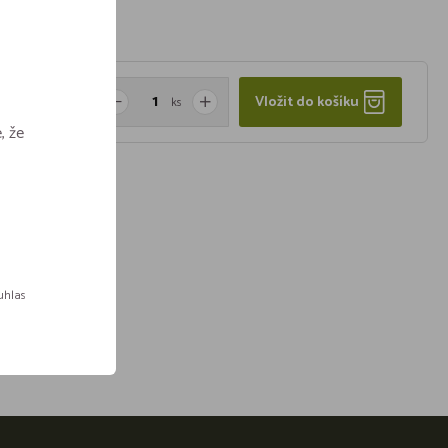
Vložit do košíku
ks
, že
ouhlas