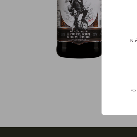
Náš
Tyto 