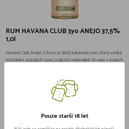
RUM HAVANA CLUB 3yo ANEJO 37,5%
1,0l
Havana Club Anejo 3 Anos je 3letý kubánský rum, který vzniká
mícháním vyzrálých rumů zrajících minimálně tři roky v sudech
z bílého dubu. Jeho lehká chuť je výsledkem umění Maestros
Roneros a teplého kubánského klimatu. To přispívá k jeho
jedinečné vůni a činí z něj ideální složku pro míchané drinky.
Katalogové číslo:
531-BE01HC002
Země původu:
Kuba
Pouze starší 18 let
Skladem více jak 5 kusů