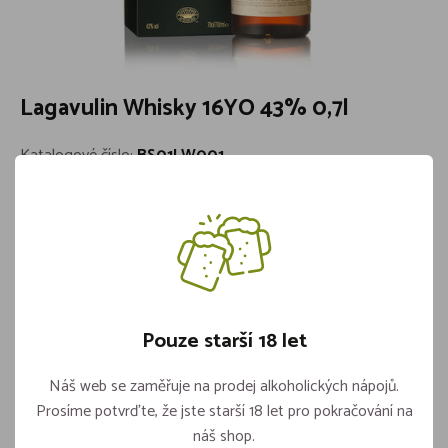
Lagavulin Whisky 16YO 43% 0,7l
Katalogové číslo:
BS01LW001
Země původu:
Skotsko
Typ Whisky:
Single Malt
Stáří:
15
Skladem 1 kusů
2 499,-
Pouze starší 18 let
Náš web se zaměřuje na prodej alkoholických nápojů.
Vložit do košíku
ks
Prosíme potvrďte, že jste starší 18 let pro pokračování na
náš shop.