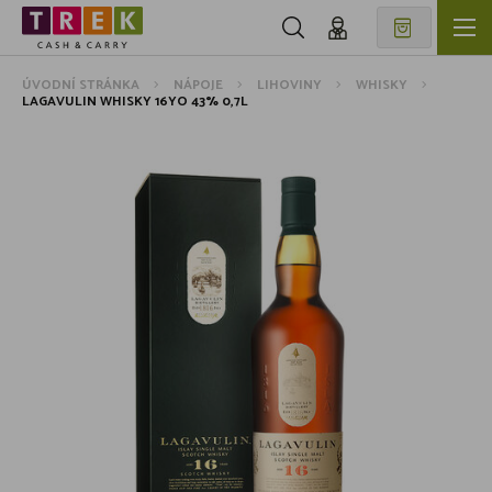
ÚVODNÍ STRÁNKA
NÁPOJE
LIHOVINY
WHISKY
LAGAVULIN WHISKY 16YO 43% 0,7L