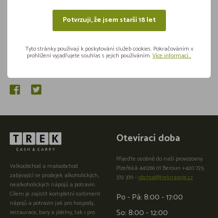
Potvrzuji, že jsem starší 18 let
Tyto stránky používají k poskytování služeb cookies. Pokračováním v
prohlížení vyjadřujete souhlas s jejich používáním.
Více informací...
Sdílejte na sítích
Otevírací doba
Přijeďte osobně do naší provozovny:
Velkoobchod a maloobchod
Plzeňská 441266 01 Beroun +420 725
zabývající se prodejek alkoholických,
372 370 -
obchod@treknapoje.cz
nealkoholických nápojů a potravin.
Cílem je zajistit kompletní sortiment
Po - Pá: 8:00 - 17:00
nápojů a potravin jak pro hospody,
So: 8:00 - 12:00
restaurace, bary a jídelny, tak i pro