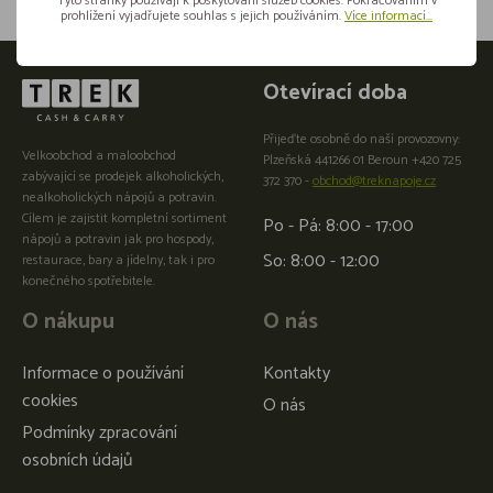
Tyto stránky používají k poskytování služeb cookies. Pokračováním v
prohlížení vyjadřujete souhlas s jejich používáním.
Více informací...
Otevírací doba
Přijeďte osobně do naší provozovny:
Velkoobchod a maloobchod
Plzeňská 441266 01 Beroun +420 725
zabývající se prodejek alkoholických,
372 370 -
obchod@treknapoje.cz
nealkoholických nápojů a potravin.
Cílem je zajistit kompletní sortiment
Po - Pá: 8:00 - 17:00
nápojů a potravin jak pro hospody,
So: 8:00 - 12:00
restaurace, bary a jídelny, tak i pro
konečného spotřebitele.
O nákupu
O nás
Informace o používání
Kontakty
cookies
O nás
Podmínky zpracování
osobních údajů