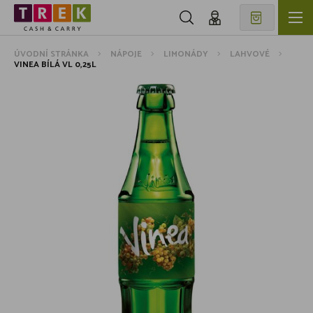
ÚVODNÍ STRÁNKA
NÁPOJE
LIMONÁDY
LAHVOVÉ
VINEA BÍLÁ VL 0,25L