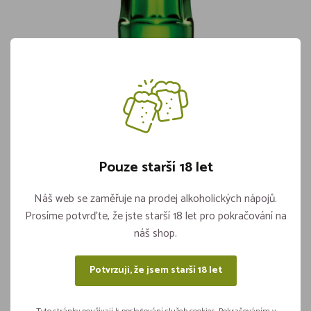
Vinea Bílá VL 0,25l
Skladem více jak 5 kusů
26,40
Pouze starší 18 let
Vložit do košíku
ks
Náš web se zaměřuje na prodej alkoholických nápojů.
Prosíme potvrďte, že jste starší 18 let pro pokračování na
náš shop.
Sdílejte na sítích
Potvrzuji, že jsem starší 18 let