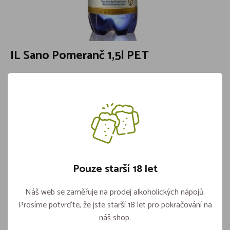
IL Sano Pomeranč 1,5l PET
Katalogové číslo:
CH01ILS6130
Objem:
1,5l
Značka:
Il Sano
Skladem více jak 5 kusů
24,90
Pouze starší 18 let
Vložit do košíku
Náš web se zaměřuje na prodej alkoholických nápojů.
ks
Prosíme potvrďte, že jste starší 18 let pro pokračování na
náš shop.