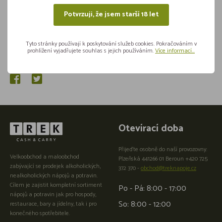
Potvrzuji, že jsem starší 18 let
Tyto stránky používají k poskytování služeb cookies. Pokračováním v
prohlížení vyjadřujete souhlas s jejich používáním.
Více informací...
Sdílejte na sítích
Otevírací doba
Přijeďte osobně do naší provozovny:
Velkoobchod a maloobchod
Plzeňská 441266 01 Beroun +420 725
zabývající se prodejek alkoholických,
372 370 -
obchod@treknapoje.cz
nealkoholických nápojů a potravin.
Cílem je zajistit kompletní sortiment
Po - Pá: 8:00 - 17:00
nápojů a potravin jak pro hospody,
So: 8:00 - 12:00
restaurace, bary a jídelny, tak i pro
konečného spotřebitele.