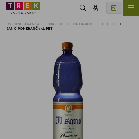
ÚVODNÍ STRÁNKA
NÁPOJE
LIMONÁDY
PET
IL
SANO POMERANČ 1,5L PET