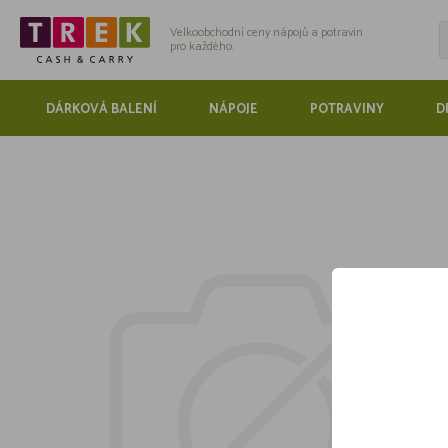
Velkoobchodní ceny nápojů a potravin
pro každého.
DÁRKOVÁ BALENÍ
NÁPOJE
POTRAVINY
D