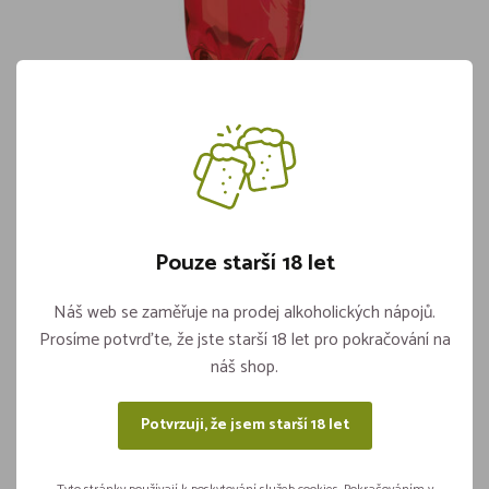
Koli Malina PET 2,0l
Skladem více jak 5 kusů
23,90
Pouze starší 18 let
Vložit do košíku
ks
Náš web se zaměřuje na prodej alkoholických nápojů.
Prosíme potvrďte, že jste starší 18 let pro pokračování na
náš shop.
Sdílejte na sítích
Potvrzuji, že jsem starší 18 let