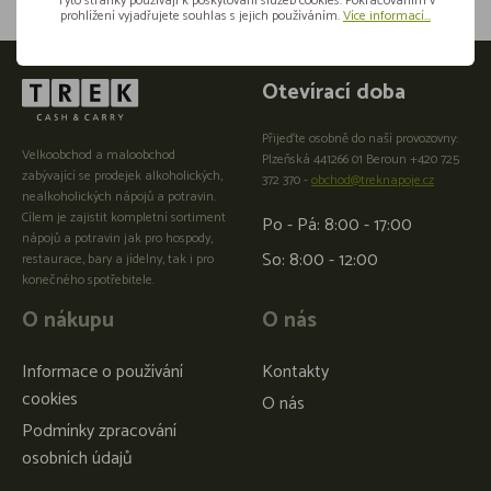
Tyto stránky používají k poskytování služeb cookies. Pokračováním v
prohlížení vyjadřujete souhlas s jejich používáním.
Více informací...
Otevírací doba
Přijeďte osobně do naší provozovny:
Velkoobchod a maloobchod
Plzeňská 441266 01 Beroun +420 725
zabývající se prodejek alkoholických,
372 370 -
obchod@treknapoje.cz
nealkoholických nápojů a potravin.
Cílem je zajistit kompletní sortiment
Po - Pá: 8:00 - 17:00
nápojů a potravin jak pro hospody,
So: 8:00 - 12:00
restaurace, bary a jídelny, tak i pro
konečného spotřebitele.
O nákupu
O nás
Informace o používání
Kontakty
cookies
O nás
Podmínky zpracování
osobních údajů