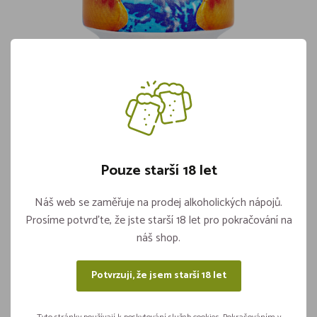
Pfanner Ice Tea Broskev PLECH 0,33l
Skladem více jak 5 kusů
15,90
Pouze starší 18 let
Vložit do košíku
ks
Náš web se zaměřuje na prodej alkoholických nápojů.
Prosíme potvrďte, že jste starší 18 let pro pokračování na
náš shop.
Sdílejte na sítích
Potvrzuji, že jsem starší 18 let