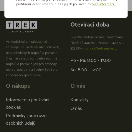
Tyto stránky používají k poskytování služeb cookies. Pokračováním v
prohlížení vyjadřujete souhlas s jejich používáním.
Více informací...
Otevírací doba
Přijeďte osobně do naší provozovny:
Velkoobchod a maloobchod
Plzeňská 441266 01 Beroun +420 725
zabývající se prodejek alkoholických,
372 370 -
obchod@treknapoje.cz
nealkoholických nápojů a potravin.
Cílem je zajistit kompletní sortiment
Po - Pá: 8:00 - 17:00
nápojů a potravin jak pro hospody,
So: 8:00 - 12:00
restaurace, bary a jídelny, tak i pro
konečného spotřebitele.
O nákupu
O nás
Informace o používání
Kontakty
cookies
O nás
Podmínky zpracování
osobních údajů