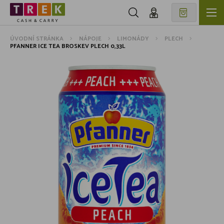
ÚVODNÍ STRÁNKA
NÁPOJE
LIMONÁDY
PLECH
PFANNER ICE TEA BROSKEV PLECH 0,33L