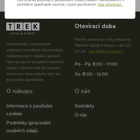
Tyto stránky používají k poskytování služeb cookies. Pokračováním v
prohlížení vyjadřujete souhlas s jejich používáním.
Více informací...
Otevírací doba
Přijeďte osobně do naší provozovny:
Velkoobchod a maloobchod
Plzeňská 441266 01 Beroun +420 725
zabývající se prodejek alkoholických,
372 370 -
obchod@treknapoje.cz
nealkoholických nápojů a potravin.
Cílem je zajistit kompletní sortiment
Po - Pá: 8:00 - 17:00
nápojů a potravin jak pro hospody,
So: 8:00 - 12:00
restaurace, bary a jídelny, tak i pro
konečného spotřebitele.
O nákupu
O nás
Informace o používání
Kontakty
cookies
O nás
Podmínky zpracování
osobních údajů