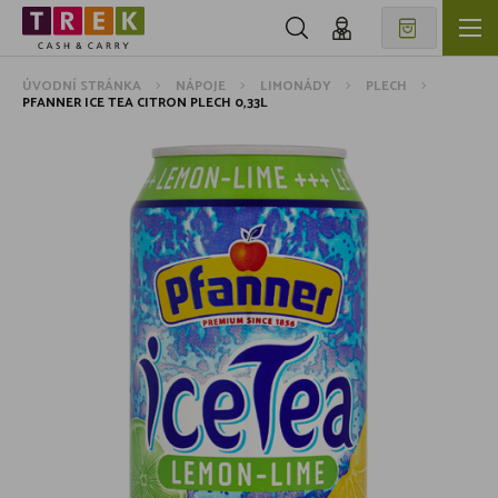
ÚVODNÍ STRÁNKA
NÁPOJE
LIMONÁDY
PLECH
PFANNER ICE TEA CITRON PLECH 0,33L