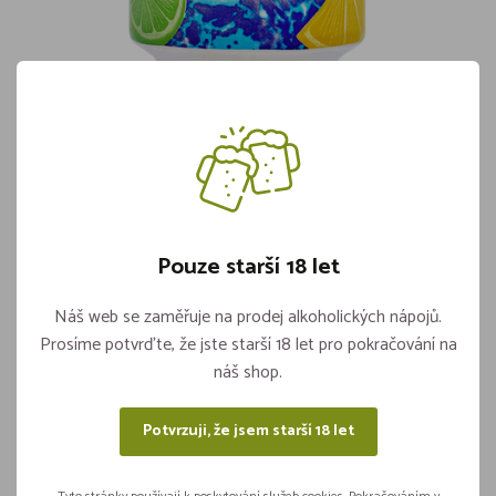
Pfanner Ice Tea Citron PLECH 0,33l
Skladem více jak 5 kusů
15,90
Pouze starší 18 let
Vložit do košíku
ks
Náš web se zaměřuje na prodej alkoholických nápojů.
Prosíme potvrďte, že jste starší 18 let pro pokračování na
náš shop.
Sdílejte na sítích
Potvrzuji, že jsem starší 18 let