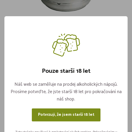
Koli Citron KEG 50l
Skladem 4 kusů
1 019,-
Pouze starší 18 let
Vložit do košíku
ks
Náš web se zaměřuje na prodej alkoholických nápojů.
Prosíme potvrďte, že jste starší 18 let pro pokračování na
náš shop.
Sdílejte na sítích
Potvrzuji, že jsem starší 18 let