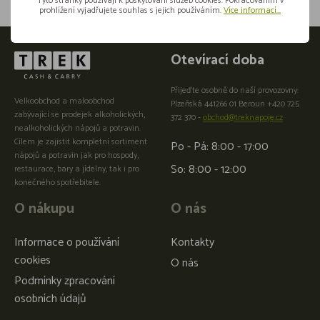
Tyto stránky používají k poskytování služeb cookies. Pokračováním v
prohlížení vyjadřujete souhlas s jejich používáním.
Více informací...
Otevírací doba
Přijeďte osobně do naší provozovny:
Velkoobchod a maloobchod
Plzeňská 441266 01 Beroun +420 725
zabývající se prodejek alkoholických,
372 370 -
obchod@treknapoje.cz
nealkoholických nápojů a potravin.
Cílem je zajistit kompletní sortiment
Po - Pá: 8:00 - 17:00
nápojů a potravin jak pro hospody,
So: 8:00 - 12:00
restaurace, bary a jídelny, tak i pro
konečného spotřebitele.
O nákupu
O nás
Informace o používání
Kontakty
cookies
O nás
Podmínky zpracování
osobních údajů