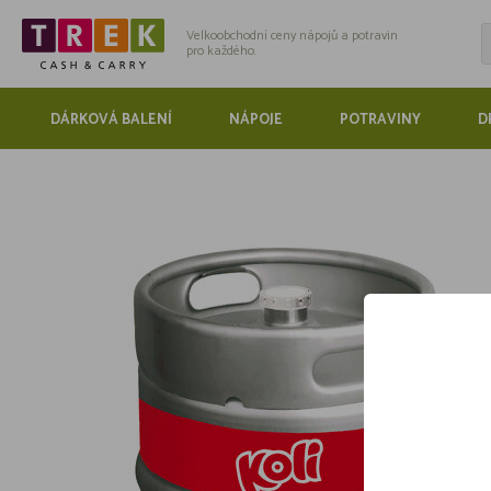
Velkoobchodní ceny nápojů a potravin
pro každého.
DÁRKOVÁ BALENÍ
NÁPOJE
POTRAVINY
D