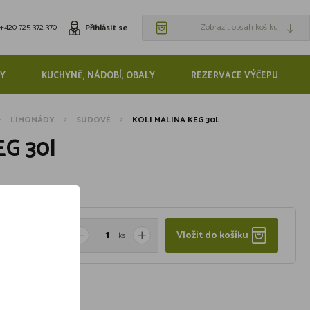
+420 725 372 370
Zobrazit obsah košíku
Přihlásit se
Y
KUCHYNĚ, NÁDOBÍ, OBALY
REZERVACE VÝČEPU
LIMONÁDY
SUDOVÉ
KOLI MALINA KEG 30L
EG 30l
Vložit do košíku
ks