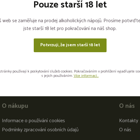
Pouze starší 18 let
Sdílejte na sítích
 web se zaměřuje na prodej alkoholických nápojů. Prosíme potvrďte
jste starší 18 let pro pokračování na náš shop.
Potvrzuji, že jsem starší 18 let
stránky používají k poskytování služeb cookies. Pokračováním v prohlížení vyjadřujete s
s jejich používáním.
Více informací...
O nákupu
O nás
Informace o používání cookies
Kontakty
Podmínky zpracování osobních údajů
O nás