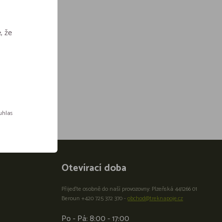
, že
ouhlas
Otevírací doba
Přijeďte osobně do naší provozovny: Plzeňská 441266 01
Beroun +420 725 372 370 -
obchod@treknapoje.cz
Po - Pá: 8:00 - 17:00