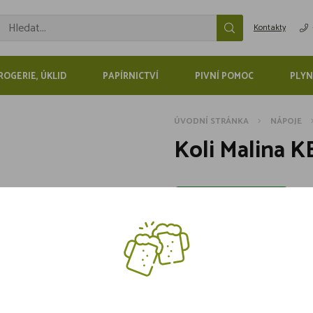
Kontakty
ROGERIE, ÚKLID
PAPÍRNICTVÍ
PIVNÍ POMOC
PLYN
ÚVODNÍ STRÁNKA
NÁPOJE
Koli Malina K
Skladem více jak 5 kusů
789,-