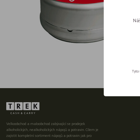
Náš
Tyto 
Velkoobchod a maloobchod zabývající se prodejek
alkoholických, nealkoholických nápojů a potravin. Cílem je
zajistit kompletní sortiment nápojů a potravin jak pro