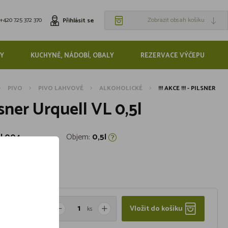
+420 725 372 370
Zobrazit obsah košíku
Přihlásit se
Y
KUCHYNĚ, NÁDOBÍ, OBALY
REZERVACE VÝČEPU
PIVO
PIVO LAHVOVÉ
ALKOHOLICKÉ
!!! AKCE !!! - PILSNER
Pilsner Urquell VL 0,5l
GL004
Objem:
0,5l
Vložit do košíku
ks