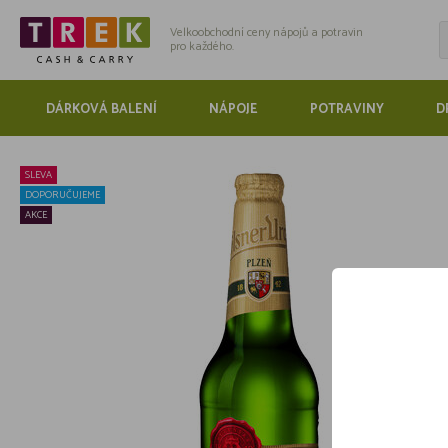
Velkoobchodní ceny nápojů a potravin
pro každého.
DÁRKOVÁ BALENÍ
NÁPOJE
POTRAVINY
D
SLEVA
DOPORUČUJEME
AKCE