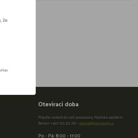
, že
ouhlas
Otevírací doba
Přijeďte osobně do naší provozovny: Plzeňská 441266 01
Beroun +420 725 372 370 -
obchod@treknapoje.cz
Po - Pá: 8:00 - 17:00