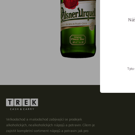
Náš
Tyto 
Velkoobchod a maloobchod zabývající se prodejek
alkoholických, nealkoholických nápojů a potravin. Cílem je
zajistit kompletní sortiment nápojů a potravin jak pro