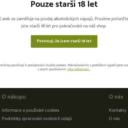
Pouze starší 18 let
 web se zaměřuje na prodej alkoholických nápojů. Prosíme potvrďte
jste starší 18 let pro pokračování na náš shop.
Potvrzuji, že jsem starší 18 let
Sdílejte na sítích
stránky používají k poskytování služeb cookies. Pokračováním v prohlížení vyjadřujete s
s jejich používáním.
Více informací...
O nákupu
O nás
Informace o používání cookies
Kontakty
Podmínky zpracování osobních údajů
O nás