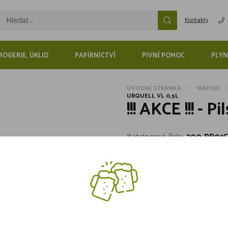
Kontakty
ROGERIE, ÚKLID
PAPÍRNICTVÍ
PIVNÍ POMOC
PLYN
ÚVODNÍ STRÁNKA
NÁPOJE
URQUELL VL 0,5L
!!! AKCE !!! - 
Katalogové číslo:
300-PR01
Značka:
Pilsner Urquell
Skladem více jak 5 kusů
25,90