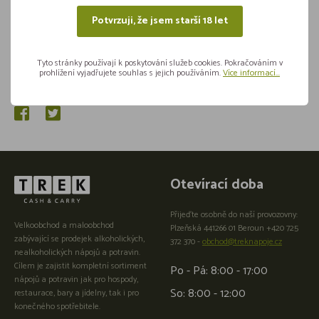
Potvrzuji, že jsem starší 18 let
Tyto stránky používají k poskytování služeb cookies. Pokračováním v
prohlížení vyjadřujete souhlas s jejich používáním.
Více informací...
Sdílejte na sítích
Otevírací doba
Přijeďte osobně do naší provozovny:
Velkoobchod a maloobchod
Plzeňská 441266 01 Beroun +420 725
zabývající se prodejek alkoholických,
372 370 -
obchod@treknapoje.cz
nealkoholických nápojů a potravin.
Cílem je zajistit kompletní sortiment
Po - Pá: 8:00 - 17:00
nápojů a potravin jak pro hospody,
So: 8:00 - 12:00
restaurace, bary a jídelny, tak i pro
konečného spotřebitele.