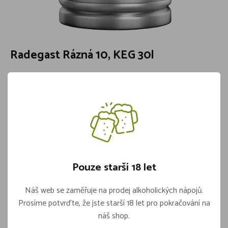
Radegast Rázná 10, KEG 30l
Katalogové číslo:
101-PR01GS019-30
Objem:
30l
Značka:
Radegast
Skladem více jak 5 kusů
1 399,-
Pouze starší 18 let
Vložit do košíku
Náš web se zaměřuje na prodej alkoholických nápojů.
ks
Prosíme potvrďte, že jste starší 18 let pro pokračování na
náš shop.