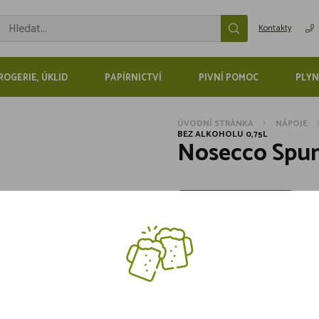
Kontakty
ROGERIE, ÚKLID
PAPÍRNICTVÍ
PIVNÍ POMOC
PLYN
ÚVODNÍ STRÁNKA
NÁPOJE
BEZ ALKOHOLU 0,75L
Nosecco Spum
Skladem více jak 5 kusů
139,-