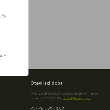
, že
ouhlas
Otevírací doba
Přijeďte osobně do naší provozovny: Plzeňská 441266 01
Beroun +420 725 372 370 -
obchod@treknapoje.cz
Po - Pá: 8:00 - 17:00