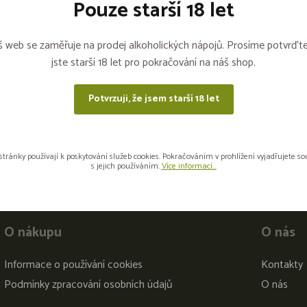
Pouze starší 18 let
Sdílejte na sítích
 web se zaměřuje na prodej alkoholických nápojů. Prosíme potvrďte
jste starší 18 let pro pokračování na náš shop.
Potvrzuji, že jsem starší 18 let
stránky používají k poskytování služeb cookies. Pokračováním v prohlížení vyjadřujete s
s jejich používáním.
Více informací...
O nákupu
O nás
Informace o používání cookies
Kontakty
Podmínky zpracování osobních údajů
O nás