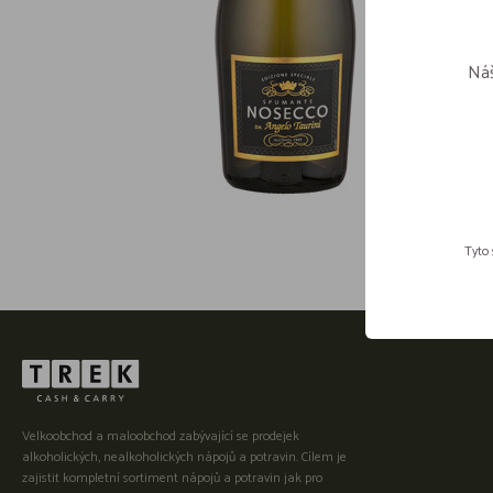
Náš
Tyto 
Velkoobchod a maloobchod zabývající se prodejek
alkoholických, nealkoholických nápojů a potravin. Cílem je
zajistit kompletní sortiment nápojů a potravin jak pro