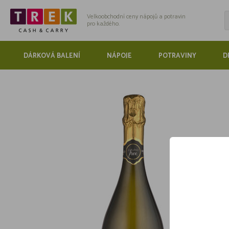
Velkoobchodní ceny nápojů a potravin
pro každého.
DÁRKOVÁ BALENÍ
NÁPOJE
POTRAVINY
D